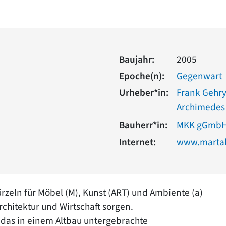
Baujahr:
2005
Epoche(n):
Gegenwart
Urheber*in:
Frank Gehry
Archimedes
Bauherr*in:
MKK gGmb
Internet:
www.martah
rzeln für Möbel (M), Kunst (ART) und Ambiente (a)
rchitektur und Wirtschaft sorgen.
: das in einem Altbau untergebrachte