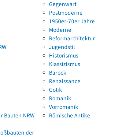
Gegenwart
Postmoderne
1950er-70er Jahre
Moderne
Reformarchitektur
NRW
Jugendstil
Historismus
Klassizismus
Barock
Renaissance
Gotik
Romanik
Vorromanik
er Bauten NRW
Römische Antike
Großbauten der