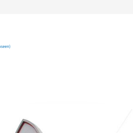
useen)
n der Nähe