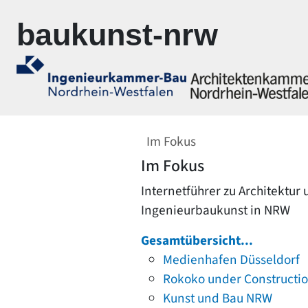
Zur Navigation springen
Zum Inhalt springen
baukunst-nrw
Im Fokus
Im Fokus
Internetführer zu Architektur
Ingenieurbaukunst in NRW
Gesamtübersicht...
Medienhafen Düsseldorf
Rokoko under Constructi
Kunst und Bau NRW