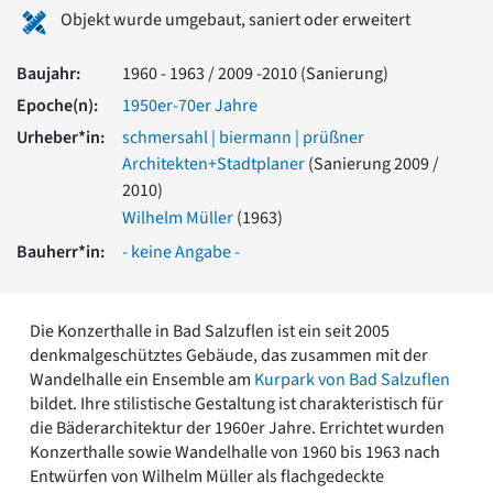
Romanik
Objekt wurde umgebaut, saniert oder erweitert
Vorromanik
Römische Antike
Baujahr:
1960 - 1963 / 2009 -2010 (Sanierung)
Über uns
Epoche(n):
1950er-70er Jahre
Über baukunst-nrw
Urheber*in:
schmersahl | biermann | prüßner
Fachbeirat
Architekten+Stadtplaner
(Sanierung 2009 /
Freunde & Förderer
2010)
Kontakt
Wilhelm Müller
(1963)
Impressum
Bauherr*in:
- keine Angabe -
Datenschutz
Suchbegriff eingeben
Die Konzerthalle in Bad Salzuflen ist ein seit 2005
denkmalgeschütztes Gebäude, das zusammen mit der
Wandelhalle ein Ensemble am
Kurpark von Bad Salzuflen
bildet. Ihre stilistische Gestaltung ist charakteristisch für
die Bäderarchitektur der 1960er Jahre. Errichtet wurden
Konzerthalle sowie Wandelhalle von 1960 bis 1963 nach
Entwürfen von Wilhelm Müller als flachgedeckte