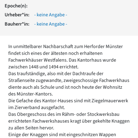
Romanik
Epoche(n):
Vorromanik
Urheber*in:
- keine Angabe -
Römische Antike
Bauherr*in:
- keine Angabe -
Über uns
Über baukunst-nrw
Fachbeirat
In unmittelbarer Nachbarschaft zum Herforder Münster
Freunde & Förderer
findet sich eines der ältesten noch erhaltenen
Kontakt
Fachwerkhäuser Westfalens. Das Kantorhaus wurde
Impressum
zwischen 1448 und 1494 errichtet.
Datenschutz
Das traufständige, also mit der Dachtraufe der
Straßenseite zugewandte, zweigeschossige Fachwerkhaus
Suchbegriff eingeben
diente auch als Schule und ist noch heute der Wohnsitz
des Münster-Kantors.
Die Gefache des Kantor-Hauses sind mit Ziegelmauerwerk
im Zierverband ausgefacht.
Das Obergeschoss des im Rähm- oder Stockwerksbau
errichteten Fachwerkshauses kragt über gekehlte Knaggen
zu allen Seiten hervor.
Einige der Knaggen sind mit eingeschnitzen Wappen