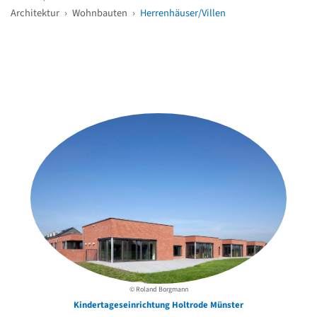
Architektur
›
Wohnbauten
›
Herrenhäuser/Villen
Weitere Objekte
in der Nähe
© Roland Borgmann
Kindertageseinrichtung Holtrode Münster