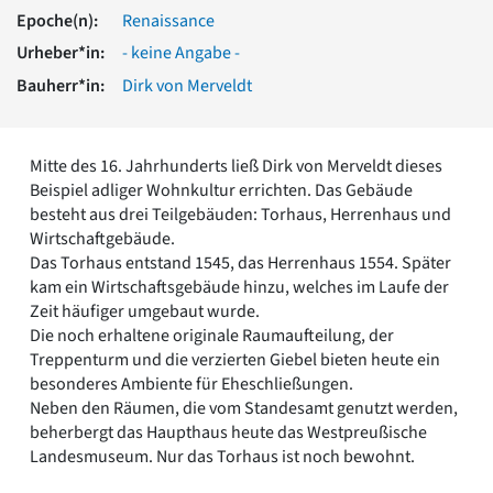
Romanik
Epoche(n):
Renaissance
Vorromanik
Urheber*in:
- keine Angabe -
Römische Antike
Bauherr*in:
Dirk von Merveldt
Über uns
Über baukunst-nrw
Fachbeirat
Mitte des 16. Jahrhunderts ließ Dirk von Merveldt dieses
Freunde & Förderer
Beispiel adliger Wohnkultur errichten. Das Gebäude
Kontakt
besteht aus drei Teilgebäuden: Torhaus, Herrenhaus und
Impressum
Wirtschaftgebäude.
Datenschutz
Das Torhaus entstand 1545, das Herrenhaus 1554. Später
kam ein Wirtschaftsgebäude hinzu, welches im Laufe der
Suchbegriff eingeben
Zeit häufiger umgebaut wurde.
Die noch erhaltene originale Raumaufteilung, der
Treppenturm und die verzierten Giebel bieten heute ein
besonderes Ambiente für Eheschließungen.
Neben den Räumen, die vom Standesamt genutzt werden,
beherbergt das Haupthaus heute das Westpreußische
Landesmuseum. Nur das Torhaus ist noch bewohnt.