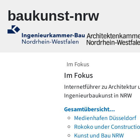
Zur Navigation springen
Zum Inhalt springen
baukunst-nrw
Im Fokus
Im Fokus
Internetführer zu Architektur
Ingenieurbaukunst in NRW
Gesamtübersicht...
Medienhafen Düsseldorf
Rokoko under Constructi
Kunst und Bau NRW