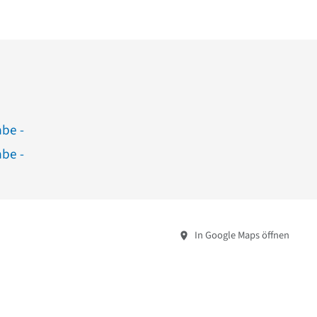
abe -
abe -
In Google Maps öffnen