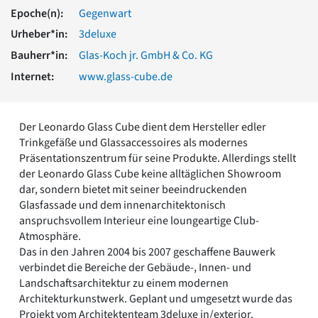
Romanik
Epoche(n):
Gegenwart
Vorromanik
Urheber*in:
3deluxe
Römische Antike
Bauherr*in:
Glas-Koch jr. GmbH & Co. KG
Über uns
Internet:
www.glass-cube.de
Über baukunst-nrw
Fachbeirat
Freunde & Förderer
Der Leonardo Glass Cube dient dem Hersteller edler
Kontakt
Trinkgefäße und Glassaccessoires als modernes
Impressum
Präsentationszentrum für seine Produkte. Allerdings stellt
Datenschutz
der Leonardo Glass Cube keine alltäglichen Showroom
Suchbegriff eingeben
dar, sondern bietet mit seiner beeindruckenden
Glasfassade und dem innenarchitektonisch
anspruchsvollem Interieur eine loungeartige Club-
Atmosphäre.
Das in den Jahren 2004 bis 2007 geschaffene Bauwerk
verbindet die Bereiche der Gebäude-, Innen- und
Landschaftsarchitektur zu einem modernen
Architekturkunstwerk. Geplant und umgesetzt wurde das
Projekt vom Architektenteam 3deluxe in/exterior.