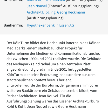
Romanik
Jean Nouvel
(Entwurf, Ausführungsplanung)
Vorromanik
Architekt Dipl. Ing. Georg Heckmann
Römische Antike
(Ausführungsplanung)
Über uns
Bauherr*in:
Hypothekenbank in Essen AG
Über baukunst-nrw
Fachbeirat
Freunde & Förderer
Der KölnTurm bildet den Hochpunkt innerhalb des Kölner
Kontakt
Mediaparks, einem städtebaulichen Projekt für
Impressum
Unternehmen der Medien- und Kommunikationsbranche,
Datenschutz
das zwischen 1990 und 2004 realisiert wurde. Die Gebäude
Suchbegriff eingeben
des Mediaparks sind radial um einen zentralen Platz
angeordnet und gipfeln im Ende 2001 fertiggestellten
KölnTurm, der seine Bedeutung insbesondere aus dem
städtebaulichen Kontext heraus bezieht.
Entworfen wurde der Büroturm, der gemeinsam mit drei
weiteren Baukörpern ein Gebäudeensemble bildet, vom
Pariser Architekten Jean Nouvel. Für die
Ausführungsplanung waren das Essener Architekturbüro
Kohl & Kohl, Jean Nouvel sowie Georg Heckmann