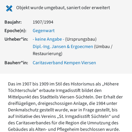
Romanik
Objekt wurde umgebaut, saniert oder erweitert
Vorromanik
Römische Antike
Baujahr:
1907/1994
Über uns
Epoche(n):
Gegenwart
Über baukunst-nrw
Urheber*in:
- keine Angabe -
(Ursprungsbau)
Fachbeirat
Dipl.-Ing. Jansen & Ergoecmen
(Umbau /
Freunde & Förderer
Restaurierung)
Kontakt
Impressum
Bauherr*in:
Caritasverband Kempen Viersen
Datenschutz
Suchbegriff eingeben
Das im 1907 bis 1909 im Stil des Historismus als „Höhere
Töchterschule“ erbaute Irmgadisstift bildet den
Mittelpunkt des Stadtteils Viersen-Süchteln. Der Erhalt der
dreiflügeligen, dreigeschossigen Anlage, die 1984 unter
Denkmalschutz gestellt wurde, war in Frage gestellt, bis
auf Initiative des Vereins „St. Irmgadisstift Süchteln“ und
des Caritasverbandes für die Region die Umnutzung des
Gebäudes als Alten- und Pflegeheim beschlossen wurde.