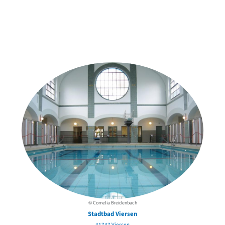
Weitere Objekte
in der Nähe
© Cornelia Breidenbach
Stadtbad Viersen
41747 Viersen