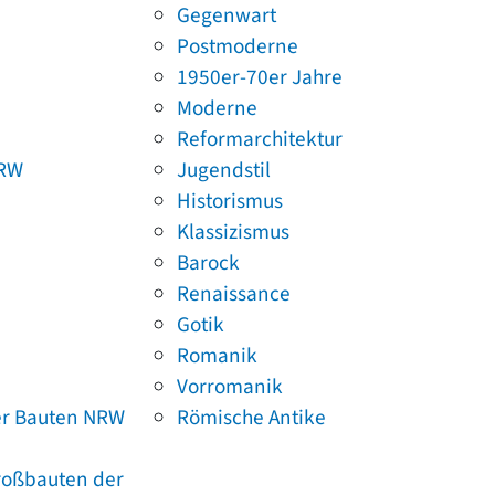
Gegenwart
Postmoderne
1950er-70er Jahre
Moderne
Reformarchitektur
NRW
Jugendstil
Historismus
Klassizismus
Barock
Renaissance
Gotik
Romanik
Vorromanik
er Bauten NRW
Römische Antike
Großbauten der