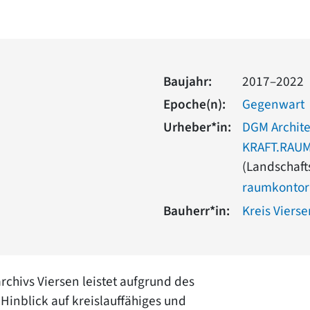
Baujahr:
2017–2022
Epoche(n):
Gegenwart
Urheber*in:
DGM Archit
KRAFT.RAUM.
(Landschaft
raumkontor 
Bauherr*in:
Kreis Vierse
rchivs Viersen leistet aufgrund des
inblick auf kreislauffähiges und