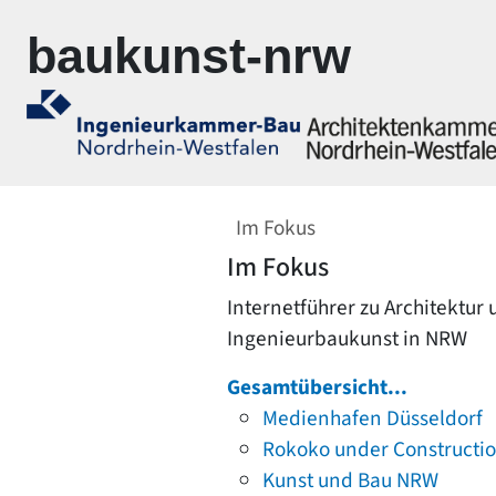
Zur Navigation springen
Zum Inhalt springen
baukunst-nrw
Im Fokus
Im Fokus
Internetführer zu Architektur
Ingenieurbaukunst in NRW
Gesamtübersicht...
Medienhafen Düsseldorf
Rokoko under Constructi
Kunst und Bau NRW