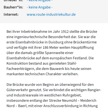
Romanik
Bauherr*in:
- keine Angabe -
Vorromanik
Römische Antike
Internet:
www.route-industriekultur.de
Über uns
Über baukunst-nrw
Bei ihrer Inbetriebnahme im Jahr 1912 stellte die Brücke
Fachbeirat
eine ingenieurtechnische Besonderheit dar. Sie war die
Freunde & Förderer
erste Eisenbahnbrücke in Duisburg ohne Brückentürme
Kontakt
und verfügte mit ihrer 186 Meter weiten Hauptöffnung
Impressum
über die damals größte Spannweite einer
Datenschutz
Eisenbahnbrücke auf dem europäischen Festland. Die
Konstruktion bestand aus genieteten Stahl-
Suchbegriff eingeben
Fachwerkträgern, die dem Bauwerk bis heute seinen
markanten technischen Charakter verleihen.
Die Brücke wurde von Beginn an überwiegend für den
Güterverkehr genutzt. Sie verbindet die wichtigen Rangier-
und Industrieareale im westlichen Ruhrgebiet,
insbesondere entlang der Strecke Neumühl – Meiderich
Nord – Baerl, mit einer Anschlussverbindung in Richtung