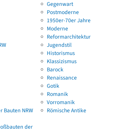
Gegenwart
Postmoderne
1950er-70er Jahre
Moderne
Reformarchitektur
NRW
Jugendstil
Historismus
Klassizismus
Barock
Renaissance
Gotik
Romanik
Vorromanik
er Bauten NRW
Römische Antike
Großbauten der