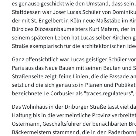
es genauso geschickt wie den Umstand, dass sein A
Stattdessen war Josef Lucas Schüler von Dominik
der mit St. Engelbert in Köln neue Maßstäbe im Ki
Büro des Diözesanbaumeisters Kurt Matern, der in P
seinem späteren Leben hat Lucas selber Kirchen g
Straße exemplarisch für die architektonischen Id
Ganz offensichtlich war Lucas geistiger Schüler v
Paris aus das Neue Bauen mit seinen Bauten und S
Straßenseite zeigt feine Linien, die die Fassade a
setzt und die sich genau so in Plänen und Publika
bezeichnete Le Corbusier als "traces regulateurs",
Das Wohnhaus in der Driburger Straße lässt viel 
Haltung bis in die vermeintliche Provinz verbreite
Ostermann, Geschäftsführer der benachbarten Bro
Bäckermeistern stammend, die in den Paderborner