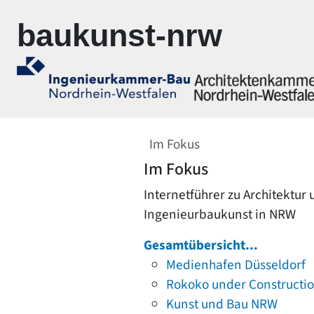
Zur Navigation springen
Zum Inhalt springen
baukunst-nrw
Im Fokus
Im Fokus
Internetführer zu Architektur
Ingenieurbaukunst in NRW
Gesamtübersicht...
Medienhafen Düsseldorf
Rokoko under Constructi
Kunst und Bau NRW