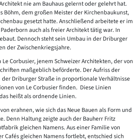
rchitekt nie am Bauhaus gelernt oder gelehrt hat.
us Böhm, dem großen Meister der Kirchenbaukunst,
rchenbau gesetzt hatte. Anschließend arbeitete er im
aderborn auch als freier Architekt tätig war. In
ebaut. Dennoch steht sein Umbau in der Driburger
een der Zwischenkriegsjahre.
on Le Corbusier, jenem Schweizer Architekten, der von
chriften maßgeblich beförderte. Der Aufriss der
n der Driburger Straße in proportionale Verhältnisse
tionen von Le Corbusier finden. Diese Linien
 das heißt als ordnende Linien.
davon erahnen, wie sich das Neue Bauen als Form und
te. Denn Haltung zeigte auch der Bauherr Fritz
tfabrik gleichen Namens. Aus einer Familie von
 Cafés gleichen Namens fortlebt, entschied sich