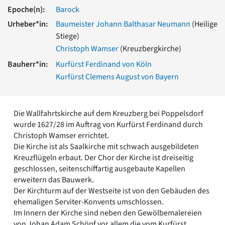
Romanik
Epoche(n):
Barock
Vorromanik
Urheber*in:
Baumeister Johann Balthasar Neumann
(Heilige
Römische Antike
Stiege)
Über uns
Christoph Wamser
(Kreuzbergkirche)
Über baukunst-nrw
Bauherr*in:
Kurfürst Ferdinand von Köln
Fachbeirat
Kurfürst Clemens August von Bayern
Freunde & Förderer
Kontakt
Impressum
Die Wallfahrtskirche auf dem Kreuzberg bei Poppelsdorf
Datenschutz
wurde 1627/28 im Auftrag von Kurfürst Ferdinand durch
Suchbegriff eingeben
Christoph Wamser errichtet.
Die Kirche ist als Saalkirche mit schwach ausgebildeten
Kreuzflügeln erbaut. Der Chor der Kirche ist dreiseitig
geschlossen, seitenschiffartig ausgebaute Kapellen
erweitern das Bauwerk.
Der Kirchturm auf der Westseite ist von den Gebäuden des
ehemaligen Serviter-Konvents umschlossen.
Im Innern der Kirche sind neben den Gewölbemalereien
von Johan Adam Schöpf vor allem die vom Kurfürst