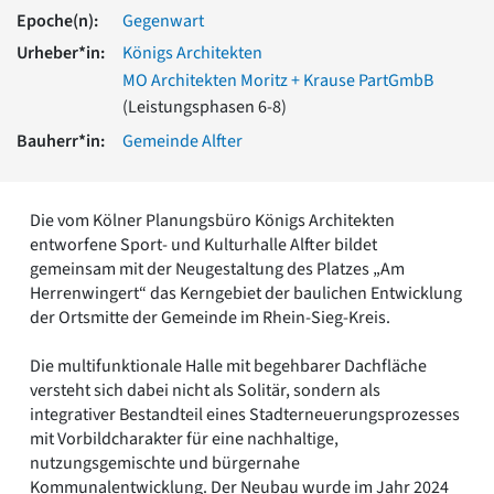
Romanik
Epoche(n):
Gegenwart
Vorromanik
Urheber*in:
Königs Architekten
Römische Antike
MO Architekten Moritz + Krause PartGmbB
Über uns
(Leistungsphasen 6-8)
Über baukunst-nrw
Bauherr*in:
Gemeinde Alfter
Fachbeirat
Freunde & Förderer
Kontakt
Die vom Kölner Planungsbüro Königs Architekten
Impressum
entworfene Sport- und Kulturhalle Alfter bildet
Datenschutz
gemeinsam mit der Neugestaltung des Platzes „Am
Suchbegriff eingeben
Herrenwingert“ das Kerngebiet der baulichen Entwicklung
der Ortsmitte der Gemeinde im Rhein-Sieg-Kreis.
Die multifunktionale Halle mit begehbarer Dachfläche
versteht sich dabei nicht als Solitär, sondern als
integrativer Bestandteil eines Stadterneuerungsprozesses
mit Vorbildcharakter für eine nachhaltige,
nutzungsgemischte und bürgernahe
Kommunalentwicklung. Der Neubau wurde im Jahr 2024