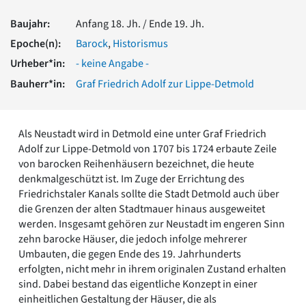
Romanik
Baujahr:
Anfang 18. Jh. / Ende 19. Jh.
Vorromanik
Römische Antike
Epoche(n):
Barock
,
Historismus
Über uns
Urheber*in:
- keine Angabe -
Über baukunst-nrw
Bauherr*in:
Graf Friedrich Adolf zur Lippe-Detmold
Fachbeirat
Freunde & Förderer
Kontakt
Als Neustadt wird in Detmold eine unter Graf Friedrich
Impressum
Adolf zur Lippe-Detmold von 1707 bis 1724 erbaute Zeile
Datenschutz
von barocken Reihenhäusern bezeichnet, die heute
denkmalgeschützt ist. Im Zuge der Errichtung des
Suchbegriff eingeben
Friedrichstaler Kanals sollte die Stadt Detmold auch über
die Grenzen der alten Stadtmauer hinaus ausgeweitet
werden. Insgesamt gehören zur Neustadt im engeren Sinn
zehn barocke Häuser, die jedoch infolge mehrerer
Umbauten, die gegen Ende des 19. Jahrhunderts
erfolgten, nicht mehr in ihrem originalen Zustand erhalten
sind. Dabei bestand das eigentliche Konzept in einer
einheitlichen Gestaltung der Häuser, die als