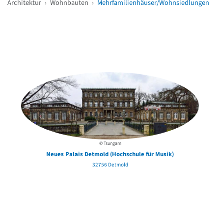
Architektur
›
Wohnbauten
›
Mehrfamilienhäuser/Wohnsiedlungen
Weitere Objekte
in der Nähe
© Tsungam
Neues Palais Detmold (Hochschule für Musik)
32756 Detmold