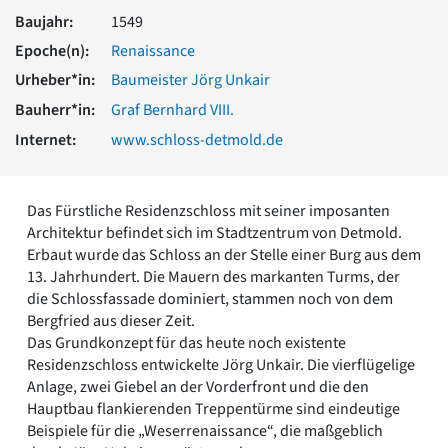
Romanik
Baujahr:
1549
Vorromanik
Epoche(n):
Renaissance
Römische Antike
Urheber*in:
Baumeister Jörg Unkair
Über uns
Bauherr*in:
Graf Bernhard VIII.
Über baukunst-nrw
Internet:
www.schloss-detmold.de
Fachbeirat
Freunde & Förderer
Kontakt
Impressum
Das Fürstliche Residenzschloss mit seiner imposanten
Datenschutz
Architektur befindet sich im Stadtzentrum von Detmold.
Erbaut wurde das Schloss an der Stelle einer Burg aus dem
Suchbegriff eingeben
13. Jahrhundert. Die Mauern des markanten Turms, der
die Schlossfassade dominiert, stammen noch von dem
Bergfried aus dieser Zeit.
Das Grundkonzept für das heute noch existente
Residenzschloss entwickelte Jörg Unkair. Die vierflügelige
Anlage, zwei Giebel an der Vorderfront und die den
Hauptbau flankierenden Treppentürme sind eindeutige
Beispiele für die „Weserrenaissance“, die maßgeblich