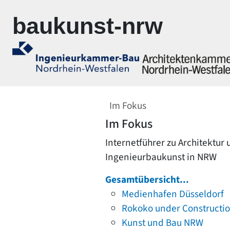
Zur Navigation springen
Zum Inhalt springen
baukunst-nrw
Im Fokus
Im Fokus
Internetführer zu Architektur
Ingenieurbaukunst in NRW
Gesamtübersicht...
Medienhafen Düsseldorf
Rokoko under Constructi
Kunst und Bau NRW