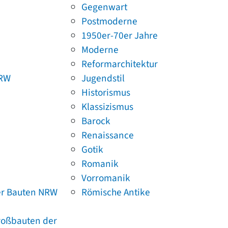
Gegenwart
Postmoderne
1950er-70er Jahre
Moderne
Reformarchitektur
NRW
Jugendstil
Historismus
Klassizismus
Barock
Renaissance
Gotik
Romanik
Vorromanik
er Bauten NRW
Römische Antike
Großbauten der