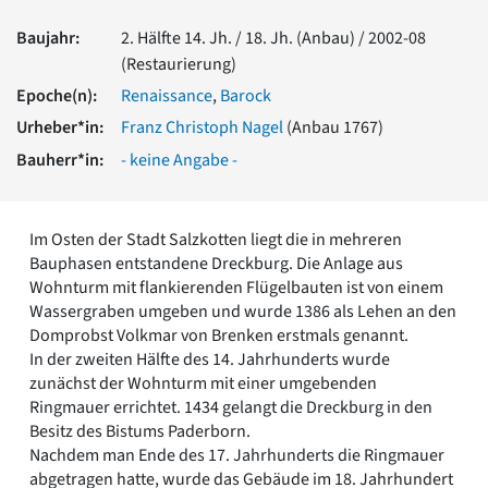
Romanik
Baujahr:
2. Hälfte 14. Jh. / 18. Jh. (Anbau) / 2002-08
Vorromanik
(Restaurierung)
Römische Antike
Epoche(n):
Renaissance
,
Barock
Über uns
Urheber*in:
Franz Christoph Nagel
(Anbau 1767)
Über baukunst-nrw
Fachbeirat
Bauherr*in:
- keine Angabe -
Freunde & Förderer
Kontakt
Impressum
Im Osten der Stadt Salzkotten liegt die in mehreren
Datenschutz
Bauphasen entstandene Dreckburg. Die Anlage aus
Wohnturm mit flankierenden Flügelbauten ist von einem
Suchbegriff eingeben
Wassergraben umgeben und wurde 1386 als Lehen an den
Domprobst Volkmar von Brenken erstmals genannt.
In der zweiten Hälfte des 14. Jahrhunderts wurde
zunächst der Wohnturm mit einer umgebenden
Ringmauer errichtet. 1434 gelangt die Dreckburg in den
Besitz des Bistums Paderborn.
Nachdem man Ende des 17. Jahrhunderts die Ringmauer
abgetragen hatte, wurde das Gebäude im 18. Jahrhundert