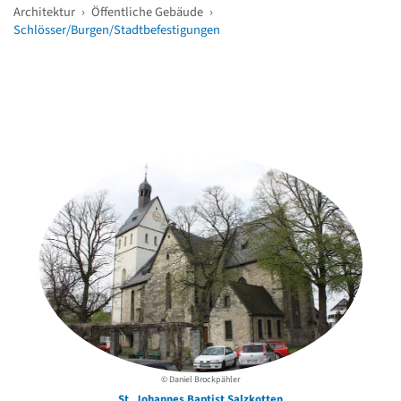
Architektur
›
Öffentliche Gebäude
›
Schlösser/Burgen/Stadtbefestigungen
Weitere Objekte
in der Nähe
© Daniel Brockpähler
St. Johannes Baptist Salzkotten