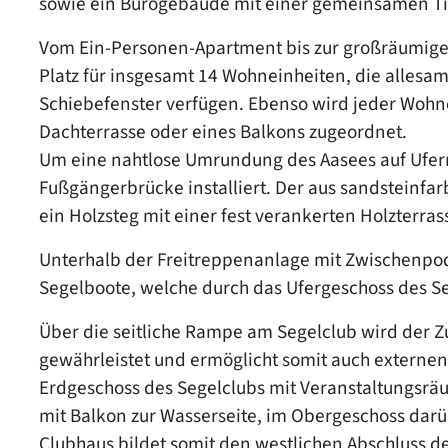
sowie ein Bürogebäude mit einer gemeinsamen Ti
Vom Ein-Personen-Apartment bis zur großräumig
Platz für insgesamt 14 Wohneinheiten, die alles
Schiebefenster verfügen. Ebenso wird jeder Wohne
Dachterrasse oder eines Balkons zugeordnet.
Um eine nahtlose Umrundung des Aasees auf Ufern
Fußgängerbrücke installiert. Der aus sandsteinfa
ein Holzsteg mit einer fest verankerten Holzterra
Unterhalb der Freitreppenanlage mit Zwischenpod
Segelboote, welche durch das Ufergeschoss des Seg
Über die seitliche Rampe am Segelclub wird der Zu
gewährleistet und ermöglicht somit auch externe
Erdgeschoss des Segelclubs mit Veranstaltungsrä
mit Balkon zur Wasserseite, im Obergeschoss darü
Clubhaus bildet somit den westlichen Abschluss d