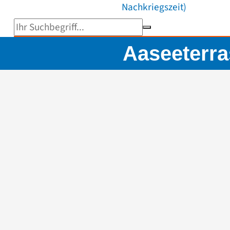
Nachkriegszeit)
Suchbegriff eingeben
Aaseeterra