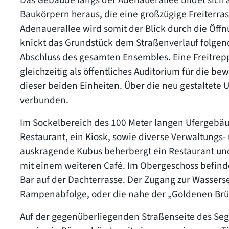
Baukörpern heraus, die eine großzügige Freiterras
Adenauerallee wird somit der Blick durch die Öffn
knickt das Grundstück dem Straßenverlauf folgen
Abschluss des gesamten Ensembles. Eine Freitrepp
gleichzeitig als öffentliches Auditorium für die b
dieser beiden Einheiten. Über die neu gestaltet
verbunden.
Im Sockelbereich des 100 Meter langen Ufergebäud
Restaurant, ein Kiosk, sowie diverse Verwaltungs-
auskragende Kubus beherbergt ein Restaurant und t
mit einem weiteren Café. Im Obergeschoss befind
Bar auf der Dachterrasse. Der Zugang zur Wasserse
Rampenabfolge, oder die nahe der „Goldenen Brü
Auf der gegenüberliegenden Straßenseite des Seg