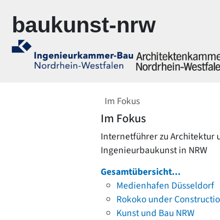
Zur Navigation springen
Zum Inhalt springen
baukunst-nrw
Im Fokus
Im Fokus
Internetführer zu Architektur
Ingenieurbaukunst in NRW
Gesamtübersicht...
Medienhafen Düsseldorf
Rokoko under Constructi
Kunst und Bau NRW