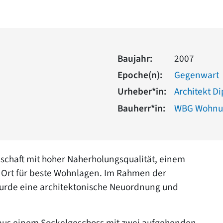
Baujahr:
2007
Epoche(n):
Gegenwart
Urheber*in:
Architekt Di
Bauherr*in:
WBG Wohnun
ndschaft mit hoher Naherholungsqualität, einem
n Ort für beste Wohnlagen. Im Rahmen der
urde eine architektonische Neuordnung und
 aus einem Sockelgeschoss mit zwei aufgehenden