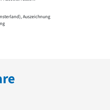
nsterland), Auszeichnung
ung
are