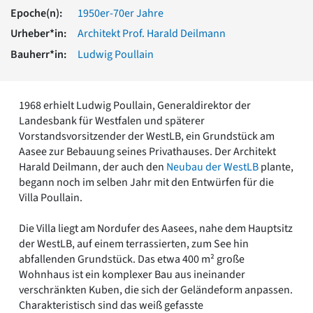
Romanik
Epoche(n):
1950er-70er Jahre
Vorromanik
Urheber*in:
Architekt Prof. Harald Deilmann
Römische Antike
Bauherr*in:
Ludwig Poullain
Über uns
Über baukunst-nrw
Fachbeirat
1968 erhielt Ludwig Poullain, Generaldirektor der
Freunde & Förderer
Landesbank für Westfalen und späterer
Kontakt
Vorstandsvorsitzender der WestLB, ein Grundstück am
Impressum
Aasee zur Bebauung seines Privathauses. Der Architekt
Datenschutz
Harald Deilmann, der auch den
Neubau der WestLB
plante,
begann noch im selben Jahr mit den Entwürfen für die
Suchbegriff eingeben
Villa Poullain.
Die Villa liegt am Nordufer des Aasees, nahe dem Hauptsitz
der WestLB, auf einem terrassierten, zum See hin
abfallenden Grundstück. Das etwa 400 m² große
Wohnhaus ist ein komplexer Bau aus ineinander
verschränkten Kuben, die sich der Geländeform anpassen.
Charakteristisch sind das weiß gefasste