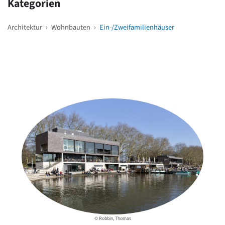
Kategorien
Architektur
›
Wohnbauten
›
Ein-/Zweifamilienhäuser
Weitere Objekte
in der Nähe
© Robbin, Thomas