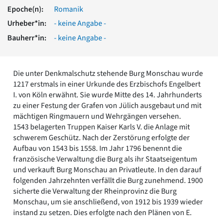
Romanik
Epoche(n):
Romanik
Vorromanik
Urheber*in:
- keine Angabe -
Römische Antike
Bauherr*in:
- keine Angabe -
Über uns
Über baukunst-nrw
Fachbeirat
Die unter Denkmalschutz stehende Burg Monschau wurde
Freunde & Förderer
1217 erstmals in einer Urkunde des Erzbischofs Engelbert
Kontakt
I. von Köln erwähnt. Sie wurde Mitte des 14. Jahrhunderts
Impressum
zu einer Festung der Grafen von Jülich ausgebaut und mit
Datenschutz
mächtigen Ringmauern und Wehrgängen versehen.
1543 belagerten Truppen Kaiser Karls V. die Anlage mit
Suchbegriff eingeben
schwerem Geschütz. Nach der Zerstörung erfolgte der
Aufbau von 1543 bis 1558. Im Jahr 1796 benennt die
französische Verwaltung die Burg als ihr Staatseigentum
und verkauft Burg Monschau an Privatleute. In den darauf
folgenden Jahrzehnten verfällt die Burg zunehmend. 1900
sicherte die Verwaltung der Rheinprovinz die Burg
Monschau, um sie anschließend, von 1912 bis 1939 wieder
instand zu setzen. Dies erfolgte nach den Plänen von E.