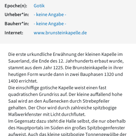
Romanik
Epoche(n):
Gotik
Vorromanik
Urheber*in:
- keine Angabe -
Römische Antike
Bauherr*in:
- keine Angabe -
Über uns
Internet:
www.brunsteinkapelle.de
Über baukunst-nrw
Fachbeirat
Freunde & Förderer
Die erste urkundliche Erwähnung der kleinen Kapelle im
Kontakt
Sauerland, die Ende des 12. Jahrhunderts erbaut wurde,
Impressum
stammt aus dem Jahr 1225. Die Brunsteinkapelle in ihrer
Datenschutz
heutigen Form wurde dann in zwei Bauphasen 1320 und
Suchbegriff eingeben
1400 errichtet.
Die einschiffige gotische Kapelle weist einen fast
quadratischen Grundriss auf. Der kleine auffallend hohe
Saal wird an den Außenecken durch Strebepfeiler
gehalten. Der Chor wird durch zahlreiche spitzbogige
Maßwerkfenster mit Licht durchflutet.
Im Gegensatz dazu steht die Halle selbst, die nur oberhalb
des Hauptportals im Süden ein großes Spitzbogenfenster
aufweist. Auch das kleine spitzbogige Tonnengewölbe der