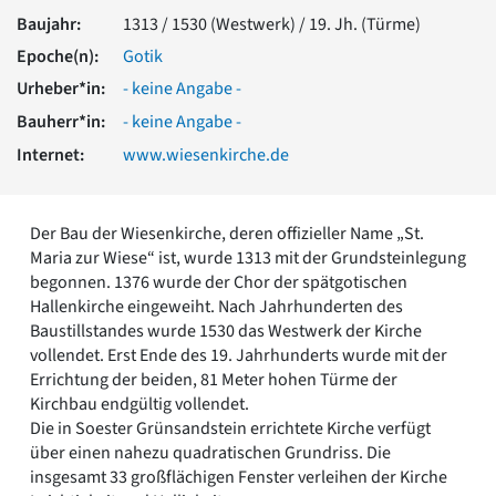
Romanik
Baujahr:
1313 / 1530 (Westwerk) / 19. Jh. (Türme)
Vorromanik
Epoche(n):
Gotik
Römische Antike
Urheber*in:
- keine Angabe -
Über uns
Bauherr*in:
- keine Angabe -
Über baukunst-nrw
Internet:
www.wiesenkirche.de
Fachbeirat
Freunde & Förderer
Kontakt
Impressum
Der Bau der Wiesenkirche, deren offizieller Name „St.
Datenschutz
Maria zur Wiese“ ist, wurde 1313 mit der Grundsteinlegung
begonnen. 1376 wurde der Chor der spätgotischen
Suchbegriff eingeben
Hallenkirche eingeweiht. Nach Jahrhunderten des
Baustillstandes wurde 1530 das Westwerk der Kirche
vollendet. Erst Ende des 19. Jahrhunderts wurde mit der
Errichtung der beiden, 81 Meter hohen Türme der
Kirchbau endgültig vollendet.
Die in Soester Grünsandstein errichtete Kirche verfügt
über einen nahezu quadratischen Grundriss. Die
insgesamt 33 großflächigen Fenster verleihen der Kirche