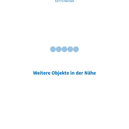
53773 Hennef
Weitere Objekte in der Nähe
Weitere Objekte
der Urheber*innen