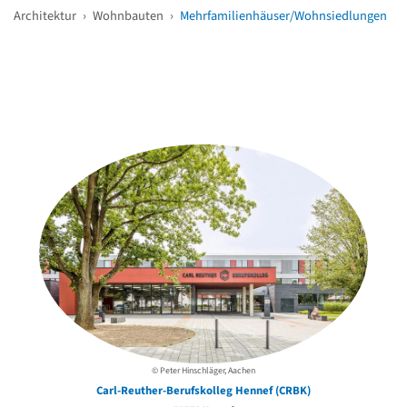
Architektur
›
Wohnbauten
›
Mehrfamilienhäuser/Wohnsiedlungen
Weitere Objekte
in der Nähe
© Peter Hinschläger, Aachen
Carl-Reuther-Berufskolleg Hennef (CRBK)