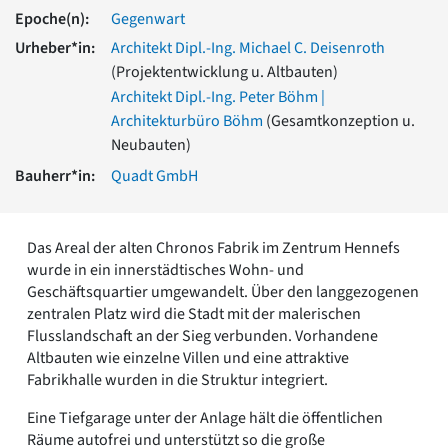
Romanik
Epoche(n):
Gegenwart
Vorromanik
Urheber*in:
Architekt Dipl.-Ing. Michael C. Deisenroth
Römische Antike
(Projektentwicklung u. Altbauten)
Über uns
Architekt Dipl.-Ing. Peter Böhm |
Über baukunst-nrw
Architekturbüro Böhm
(Gesamtkonzeption u.
Fachbeirat
Neubauten)
Freunde & Förderer
Bauherr*in:
Quadt GmbH
Kontakt
Impressum
Datenschutz
Das Areal der alten Chronos Fabrik im Zentrum Hennefs
Suchbegriff eingeben
wurde in ein innerstädtisches Wohn- und
Geschäftsquartier umgewandelt. Über den langgezogenen
zentralen Platz wird die Stadt mit der malerischen
Flusslandschaft an der Sieg verbunden. Vorhandene
Altbauten wie einzelne Villen und eine attraktive
Fabrikhalle wurden in die Struktur integriert.
Eine Tiefgarage unter der Anlage hält die öffentlichen
Räume autofrei und unterstützt so die große