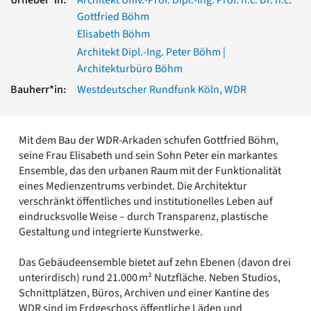
Romanik
Gottfried Böhm
Vorromanik
Elisabeth Böhm
Römische Antike
Architekt Dipl.-Ing. Peter Böhm |
Über uns
Architekturbüro Böhm
Über baukunst-nrw
Bauherr*in:
Westdeutscher Rundfunk Köln, WDR
Fachbeirat
Freunde & Förderer
Kontakt
Mit dem Bau der WDR-Arkaden schufen Gottfried Böhm,
Impressum
seine Frau Elisabeth und sein Sohn Peter ein markantes
Datenschutz
Ensemble, das den urbanen Raum mit der Funktionalität
Suchbegriff eingeben
eines Medienzentrums verbindet. Die Architektur
verschränkt öffentliches und institutionelles Leben auf
eindrucksvolle Weise – durch Transparenz, plastische
Gestaltung und integrierte Kunstwerke.
Das Gebäudeensemble bietet auf zehn Ebenen (davon drei
unterirdisch) rund 21.000 m² Nutzfläche. Neben Studios,
Schnittplätzen, Büros, Archiven und einer Kantine des
WDR sind im Erdgeschoss öffentliche Läden und