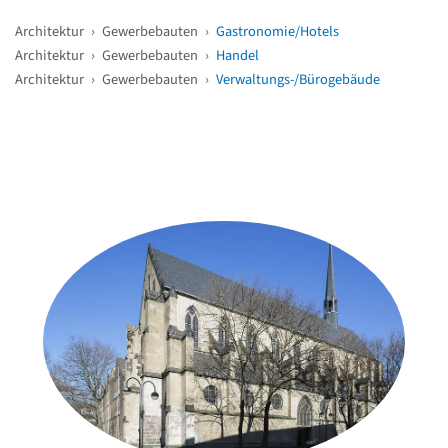
Architektur
›
Gewerbebauten
›
Gastronomie/Hotels
Architektur
›
Gewerbebauten
›
Handel
Architektur
›
Gewerbebauten
›
Verwaltungs-/Bürogebäude
Weitere Objekte
in der Nähe