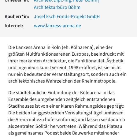
Romanik
Architekturbüro Böhm
Vorromanik
Bauherr*in:
Josef Esch Fonds-Projekt GmbH
Römische Antike
Internet:
www.lanxess-arena.de
Über uns
Über baukunst-nrw
Fachbeirat
Die Lanxess Arena in Köln (eh. Kölnarena), eine der
Freunde & Förderer
größten Multifunktionsarenen Europas, beeindruckt mit
Kontakt
ihrer markanten Architektur, die Funktionalität, Ästhetik
Impressum
und Ingenieurskunst vereint. 1998 eröffnet, ist sie nicht
Datenschutz
nur ein bedeutender Veranstaltungsort, sondern auch ein
Suchbegriff eingeben
architektonisches Wahrzeichen der Rheinmetropole.
Die städtebauliche Einbindung der Kölnarena in das
Ensemble des umgebenden zeitgleich entstandenen
Stadthauses ist von einer klaren Rahmungsidee geprägt:
Die beiden langgestreckten Verwaltungsflügel umfassen
die Arena nahezu hufeisenförmig und lassen sie dadurch
als zentralen Solitär hervortreten. Während das Plateau
als gemeinsames Podest beide Bauwerke miteinander