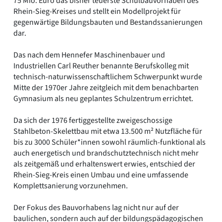
75 Mio. Euro das bisher teuerste Schulbauvorhaben des
Rhein-Sieg-Kreises und stellt ein Modellprojekt für
gegenwärtige Bildungsbauten und Bestandssanierungen
dar.
Das nach dem Hennefer Maschinenbauer und
Industriellen Carl Reuther benannte Berufskolleg mit
technisch-naturwissenschaftlichem Schwerpunkt wurde
Mitte der 1970er Jahre zeitgleich mit dem benachbarten
Gymnasium als neu geplantes Schulzentrum errichtet.
Da sich der 1976 fertiggestellte zweigeschossige
Stahlbeton-Skelettbau mit etwa 13.500 m² Nutzfläche für
bis zu 3000 Schüler*innen sowohl räumlich-funktional als
auch energetisch und brandschutztechnisch nicht mehr
als zeitgemäß und erhaltenswert erwies, entschied der
Rhein-Sieg-Kreis einen Umbau und eine umfassende
Komplettsanierung vorzunehmen.
Der Fokus des Bauvorhabens lag nicht nur auf der
baulichen, sondern auch auf der bildungspädagogischen