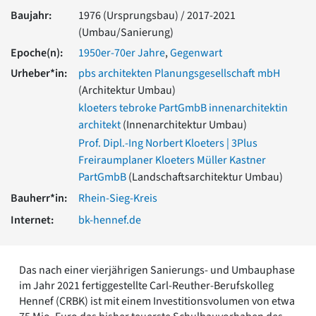
Romanik
Baujahr:
1976 (Ursprungsbau) / 2017-2021
Vorromanik
(Umbau/Sanierung)
Römische Antike
Epoche(n):
1950er-70er Jahre
,
Gegenwart
Über uns
Urheber*in:
pbs architekten Planungsgesellschaft mbH
Über baukunst-nrw
(Architektur Umbau)
Fachbeirat
kloeters tebroke PartGmbB innenarchitektin
Freunde & Förderer
architekt
(Innenarchitektur Umbau)
Kontakt
Prof. Dipl.-Ing Norbert Kloeters | 3Plus
Impressum
Freiraumplaner Kloeters Müller Kastner
Datenschutz
PartGmbB
(Landschaftsarchitektur Umbau)
Suchbegriff eingeben
Bauherr*in:
Rhein-Sieg-Kreis
Internet:
bk-hennef.de
Das nach einer vierjährigen Sanierungs- und Umbauphase
im Jahr 2021 fertiggestellte Carl-Reuther-Berufskolleg
Hennef (CRBK) ist mit einem Investitionsvolumen von etwa