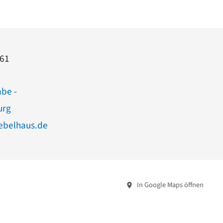
961
abe -
urg
ebelhaus.de
In Google Maps öffnen