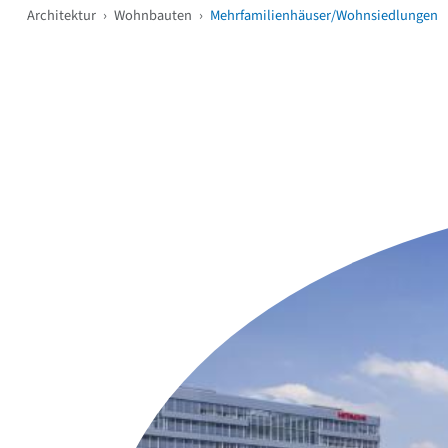
Architektur
›
Wohnbauten
›
Mehrfamilienhäuser/Wohnsiedlungen
Weitere Objekte
i