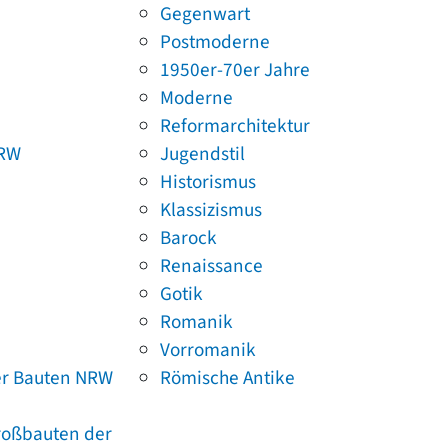
Gegenwart
Postmoderne
1950er-70er Jahre
Moderne
Reformarchitektur
NRW
Jugendstil
Historismus
Klassizismus
Barock
Renaissance
Gotik
Romanik
Vorromanik
er Bauten NRW
Römische Antike
Großbauten der