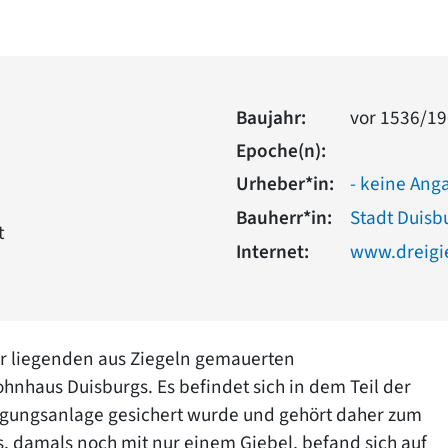
Baujahr:
vor 1536/1
Epoche(n):
Urheber*in:
- keine Ang
Bauherr*in:
Stadt Duisb
t
Internet:
www.dreigi
r liegenden aus Ziegeln gemauerten
ohnhaus Duisburgs. Es befindet sich in dem Teil der
stigungsanlage gesichert wurde und gehört daher zum
es, damals noch mit nur einem Giebel, befand sich auf