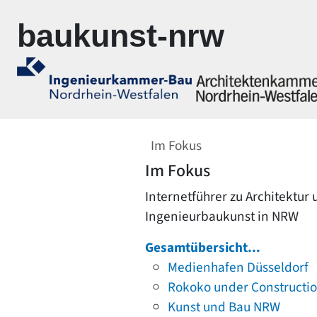
Zur Navigation springen
Zum Inhalt springen
baukunst-nrw
Im Fokus
Im Fokus
Internetführer zu Architektur
Ingenieurbaukunst in NRW
Gesamtübersicht...
Medienhafen Düsseldorf
Rokoko under Constructi
Kunst und Bau NRW