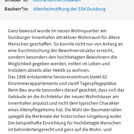
Romanik
Bauherr*in:
Altenheimstiftung der SSK Duisburg
Vorromanik
Römische Antike
Über uns
Ganz bewusst wurde im neuen Wohnquartier am
Über baukunst-nrw
Duisburger Innenhafen attraktiver Wohnraum für ältere
Fachbeirat
Menschen geschaffen. So konnte nicht nur von Anfang an
Freunde & Förderer
eine Durchmischung der Bewohnerstruktur erreicht,
Kontakt
sondern besonders den hochbetagten Bewohnern die
Impressum
Möglichkeit gegeben werden, mitten im Leben und
Datenschutz
trotzdem abseits aller Hektik zu wohnen.
Das 1998 entstandene Seniorenzentrum bietet 82
Suchbegriff eingeben
Einzimmerappartements und zwölf Tagespflegeplätze.
Beim Bau wurde besonders darauf geachtet, dass sich das
Gebäude an die Architektur der neuen Wohnhäuser am
Innenhafen anpasst und nicht dem typischen Charakter
eines Altenpflegeheims hat. Die Wahl der Baumaterialien
spiegelt die Merkmale der historischen Umgebung wider.
Die beispielhafte Einrichtung für hochbetagte Menschen
ist behindertengerecht und ganz auf die Wohn- und