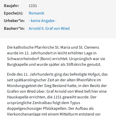
Romanik
Baujahr:
1151
Vorromanik
Epoche(n):
Romanik
Römische Antike
Urheber*in:
- keine Angabe -
Über uns
Bauherr*in:
Arnold II. Graf von Wied
Über baukunst-nrw
Fachbeirat
Freunde & Förderer
Die katholische Pfarrkirche St. Maria und St. Clemens
Kontakt
wurde im 12. Jahrhundert in leicht erhöhter Lage in
Impressum
Schwarzrheindorf (Bonn) errichtet. Ursprünglich war sie
Datenschutz
Burgkapelle und wurde später als Stiftskirche genutzt.
Suchbegriff eingeben
Ende des 11. Jahrhunderts ging das befestigte Hofgut, das
seit spätkarolingischer Zeit an der alten Rheinfähre im
Mündungsgebiet der Sieg Bestand hatte, in den Besitz der
Grafen von Wied über. Graf Arnold von Wied ließ hier eine
Hauskapelle errichten, die 1151 geweiht wurde. Der
ursprüngliche Zentralbau folgt dem Typus
doppelgeschossiger Pfalzkapellen. Der Aufbau als
Vierkonchenanlage mit einem Mittelturm entstand vor