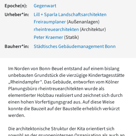
Romanik
Epoche(n):
Gegenwart
Vorromanik
Urheber*in:
Lill + Sparla Landschaftsarchitekten
Römische Antike
Freiraumplaner
(Außenanlagen)
Über uns
rheintreuearchitekten
(Architektur)
Über baukunst-nrw
Peter Kraemer
(Statik)
Fachbeirat
Bauherr*in:
Städtisches Gebäudemanagement Bonn
Freunde & Förderer
Kontakt
Impressum
Im Norden von Bonn-Beuel entstand auf einem bislang
Datenschutz
unbebauten Grundstück die vierzügige Kindertagesstätte
Suchbegriff eingeben
„Rheindampfer“. Das Gebäude, entworfen vom Kölner
Planungsbüro rheintreuearchitekten wurde als
elementierter Holzbau realisiert und zeichnet sich durch
einen hohen Vorfertigungsgrad aus. Auf diese Weise
konnte die Bauzeit auf der Baustelle erheblich verkürzt
werden.
Die architektonische Struktur der Kita orientiert sich
sowohl an der gruppeninternen Organisation als auch an