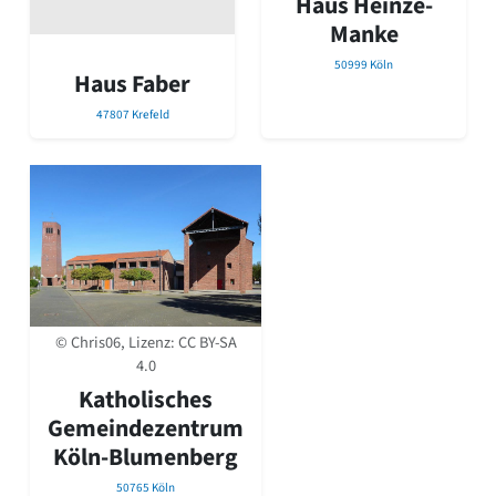
Haus Heinze-
David Chipperfield
Manke
Harald Deilmann
Gottfried Böhm
50999 Köln
Haus Faber
Schneider von Esleben
Peter Behrens
47807 Krefeld
Auszeichnung vorbildlicher Bauten NRW 2020
Big Beautiful Buildings (Großbauten der Nachkriegszeit)
Epochen
Gesamtübersicht...
Gegenwart
Postmoderne
1950er-70er Jahre
Moderne
© Chris06, Lizenz:
CC BY-SA
Reformarchitektur
4.0
Jugendstil
Historismus
Katholisches
Klassizismus
Gemeindezentrum
Barock
Köln-Blumenberg
Renaissance
Gotik
50765 Köln