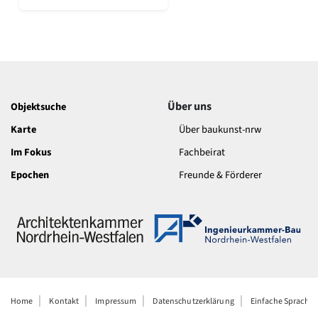
Romanik
Vorromanik
Römische Antike
Über uns
Über baukunst-nrw
Fachbeirat
Über uns
Objektsuche
Freunde & Förderer
Karte
Über baukunst-nrw
Kontakt
Impressum
Im Fokus
Fachbeirat
Datenschutz
Epochen
Freunde & Förderer
Suchbegriff eingeben
Home
Kontakt
Impressum
Datenschutzerklärung
Einfache Sprache