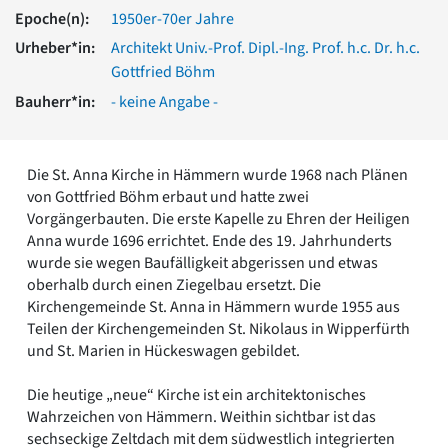
Romanik
Epoche(n):
1950er-70er Jahre
Vorromanik
Urheber*in:
Architekt Univ.-Prof. Dipl.-Ing. Prof. h.c. Dr. h.c.
Römische Antike
Gottfried Böhm
Über uns
Bauherr*in:
- keine Angabe -
Über baukunst-nrw
Fachbeirat
Freunde & Förderer
Die St. Anna Kirche in Hämmern wurde 1968 nach Plänen
Kontakt
von Gottfried Böhm erbaut und hatte zwei
Impressum
Vorgängerbauten. Die erste Kapelle zu Ehren der Heiligen
Datenschutz
Anna wurde 1696 errichtet. Ende des 19. Jahrhunderts
wurde sie wegen Baufälligkeit abgerissen und etwas
Suchbegriff eingeben
oberhalb durch einen Ziegelbau ersetzt. Die
Kirchengemeinde St. Anna in Hämmern wurde 1955 aus
Teilen der Kirchengemeinden St. Nikolaus in Wipperfürth
und St. Marien in Hückeswagen gebildet.
Die heutige „neue“ Kirche ist ein architektonisches
Wahrzeichen von Hämmern. Weithin sichtbar ist das
sechseckige Zeltdach mit dem südwestlich integrierten