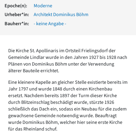
Romanik
Epoche(n):
Moderne
Vorromanik
Urheber*in:
Architekt Dominikus Böhm
Römische Antike
Bauherr*in:
- keine Angabe -
Über uns
Über baukunst-nrw
Fachbeirat
Freunde & Förderer
Die Kirche St. Apollinaris im Ortsteil Frielingsdorf der
Kontakt
Gemeinde Lindlar wurde in den Jahren 1927 bis 1928 nach
Impressum
Plänen von Dominikus Böhm unter der Verwendung
Datenschutz
älterer Bauteile errichtet.
Suchbegriff eingeben
Eine kleinere Kapelle an gleicher Stelle existierte bereits im
Jahr 1797 und wurde 1848 durch einen Kirchenbau
ersetzt. Nachdem bereits 1897 der Turm dieser Kirche
durch Blitzeinschlag beschädigt wurde, stürzte 1926
schließlich das Dach ein, sodass ein Neubau für die zudem
gewachsene Gemeinde notwendig wurde. Beauftragt
wurde Dominikus Böhm, welcher hier seine erste Kirche
für das Rheinland schuf.