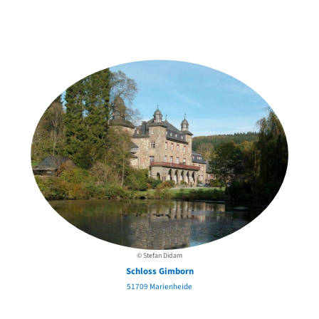
Weitere Objekte
in der Nähe
© Stefan Didam
Schloss Gimborn
51709 Marienheide