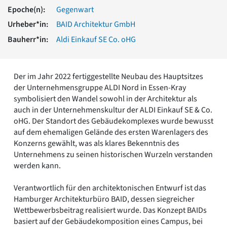
Romanik
Epoche(n):
Gegenwart
Vorromanik
Urheber*in:
BAID Architektur GmbH
Römische Antike
Bauherr*in:
Aldi Einkauf SE Co. oHG
Über uns
Über baukunst-nrw
Fachbeirat
Der im Jahr 2022 fertiggestellte Neubau des Hauptsitzes
Freunde & Förderer
der Unternehmensgruppe ALDI Nord in Essen-Kray
Kontakt
symbolisiert den Wandel sowohl in der Architektur als
Impressum
auch in der Unternehmenskultur der ALDI Einkauf SE & Co.
Datenschutz
oHG. Der Standort des Gebäudekomplexes wurde bewusst
auf dem ehemaligen Gelände des ersten Warenlagers des
Suchbegriff eingeben
Konzerns gewählt, was als klares Bekenntnis des
Unternehmens zu seinen historischen Wurzeln verstanden
werden kann.
Verantwortlich für den architektonischen Entwurf ist das
Hamburger Architekturbüro BAID, dessen siegreicher
Wettbewerbsbeitrag realisiert wurde. Das Konzept BAIDs
basiert auf der Gebäudekomposition eines Campus, bei