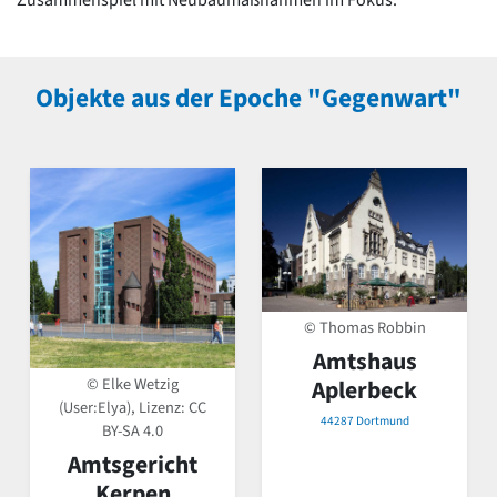
Objekte aus der Epoche "Gegenwart"
© Thomas Robbin
Amtshaus
© Elke Wetzig
Aplerbeck
(User:Elya), Lizenz:
CC
44287 Dortmund
BY-SA 4.0
Amtsgericht
Kerpen