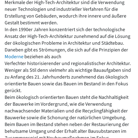
Merkmale der High-Tech-Architektur sind die Verwendung
Romanik
neuer Technologien und industrieller Verfahren für die
Vorromanik
Erstellung von Gebäuden, wodurch ihre innere und äußere
Römische Antike
Gestalt bestimmt werden.
Über uns
In den 1990er Jahren konzentriert sich der technologische
Ansatz der High-Tech-Architektur zunehmend auf die Lösung
Über baukunst-nrw
der ökologischen Probleme in Architektur und Städtebau.
Fachbeirat
Daneben gibt es Strömungen, die sich auf die Prinzipien der
Freunde & Förderer
Moderne
beziehen als auch
Kontakt
Verfechter historisierender und regionalistischer Architektur.
Impressum
Weniger als Stil denn vielmehr als wichtige Bauaufgaben sind
Datenschutz
zu Anfang des 21. Jahrhunderts zunehmend das ökologisch
Suchbegriff eingeben
orientierte Bauen sowie das Bauen im Bestand in den Fokus
gerückt.
Beim ökologisch orientierten Bauen steht die Nachhaltigkeit
der Bauwerke im Vordergrund, wie die Verwendung
nachwachsender Materialien und die Recyclingfähigkeit der
Bauwerke sowie die Schonung der natürlichen Umgebung.
Beim Bauen im Bestand stehen neben der Restaurierung der
behutsame Umgang und der Erhalt alter Bausubstanzen im
Zusammenspiel mit Neubaumaßnahmen im Fokus.