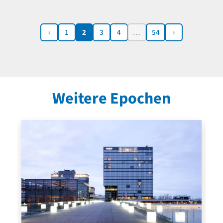
‹
1
2
3
4
…
54
›
Weitere Epochen