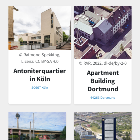
© Raimond Spekking,
Lizenz:
CC BY-SA 4.0
© RVR, 2022, dl-de/by-2-0
Antoniterquartier
Apartment
in Köln
Building
Dortmund
50667 Köln
44263 Dortmund