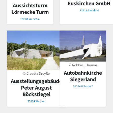
Euskirchen GmbH
Aussichtsturm
Lörmecke Turm
33613 Bielefeld
59581 Warstein
© Robbin, Thomas
Autobahnkirche
© Claudia Dreyße
Siegerland
Ausstellungsgebäude
Peter August
57234 Wilnsdorf
Böckstiegel
33824 Werther