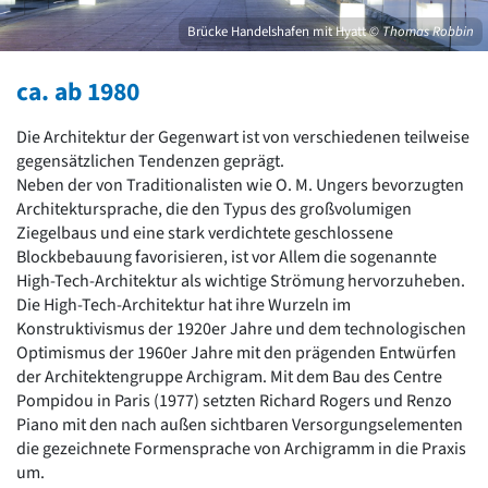
David Chipperfield
Harald Deilmann
Brücke Handelshafen mit Hyatt
© Thomas Robbin
Gottfried Böhm
Schneider von Esleben
ca. ab 1980
Peter Behrens
Auszeichnung vorbildlicher Bauten NRW 2020
Die Architektur der Gegenwart ist von verschiedenen teilweise
Big Beautiful Buildings (Großbauten der Nachkriegszeit)
gegensätzlichen Tendenzen geprägt.
Neben der von Traditionalisten wie O. M. Ungers bevorzugten
Epochen
Architektursprache, die den Typus des großvolumigen
Gesamtübersicht...
Ziegelbaus und eine stark verdichtete geschlossene
Gegenwart
Blockbebauung favorisieren, ist vor Allem die sogenannte
Postmoderne
High-Tech-Architektur als wichtige Strömung hervorzuheben.
1950er-70er Jahre
Die High-Tech-Architektur hat ihre Wurzeln im
Moderne
Konstruktivismus der 1920er Jahre und dem technologischen
Reformarchitektur
Optimismus der 1960er Jahre mit den prägenden Entwürfen
Jugendstil
der Architektengruppe Archigram. Mit dem Bau des Centre
Historismus
Pompidou in Paris (1977) setzten Richard Rogers und Renzo
Klassizismus
Piano mit den nach außen sichtbaren Versorgungselementen
Barock
die gezeichnete Formensprache von Archigramm in die Praxis
Renaissance
um.
Gotik