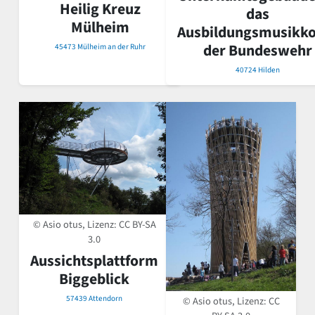
Heilig Kreuz
das
Mülheim
Ausbildungsmusikk
der Bundeswehr
45473 Mülheim an der Ruhr
40724 Hilden
© Asio otus, Lizenz:
CC BY-SA
3.0
Aussichtsplattform
Biggeblick
57439 Attendorn
© Asio otus, Lizenz:
CC