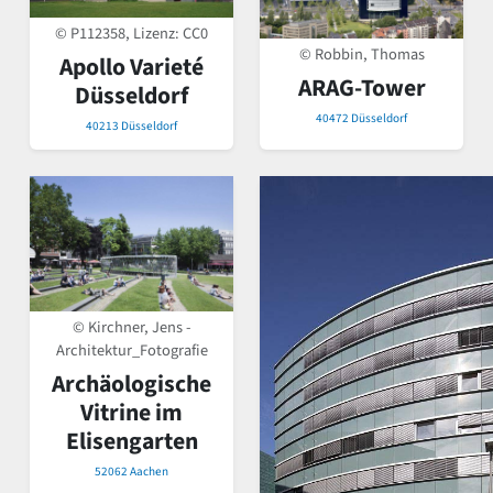
© P112358, Lizenz:
CC0
© Robbin, Thomas
Apollo Varieté
ARAG-Tower
Düsseldorf
40472 Düsseldorf
40213 Düsseldorf
© Kirchner, Jens -
Architektur_Fotografie
Archäologische
Vitrine im
Elisengarten
52062 Aachen