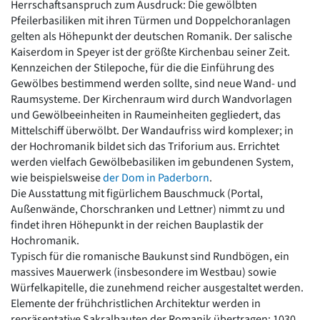
Herrschaftsanspruch zum Ausdruck: Die gewölbten
Pfeilerbasiliken mit ihren Türmen und Doppelchoranlagen
gelten als Höhepunkt der deutschen Romanik. Der salische
Kaiserdom in Speyer ist der größte Kirchenbau seiner Zeit.
Kennzeichen der Stilepoche, für die die Einführung des
Gewölbes bestimmend werden sollte, sind neue Wand- und
Raumsysteme. Der Kirchenraum wird durch Wandvorlagen
und Gewölbeeinheiten in Raumeinheiten gegliedert, das
Mittelschiff überwölbt. Der Wandaufriss wird komplexer; in
der Hochromanik bildet sich das Triforium aus. Errichtet
werden vielfach Gewölbebasiliken im gebundenen System,
wie beispielsweise
der Dom in Paderborn
.
Die Ausstattung mit figürlichem Bauschmuck (Portal,
Außenwände, Chorschranken und Lettner) nimmt zu und
findet ihren Höhepunkt in der reichen Bauplastik der
Hochromanik.
Typisch für die romanische Baukunst sind Rundbögen, ein
massives Mauerwerk (insbesondere im Westbau) sowie
Würfelkapitelle, die zunehmend reicher ausgestaltet werden.
Elemente der frühchristlichen Architektur werden in
repräsentative Sakralbauten der Romanik übertragen: 1030