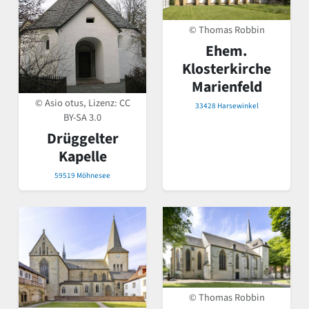
© Thomas Robbin
Ehem.
Klosterkirche
Marienfeld
© Asio otus, Lizenz:
CC
33428 Harsewinkel
BY-SA 3.0
Drüggelter
Kapelle
59519 Möhnesee
© Thomas Robbin