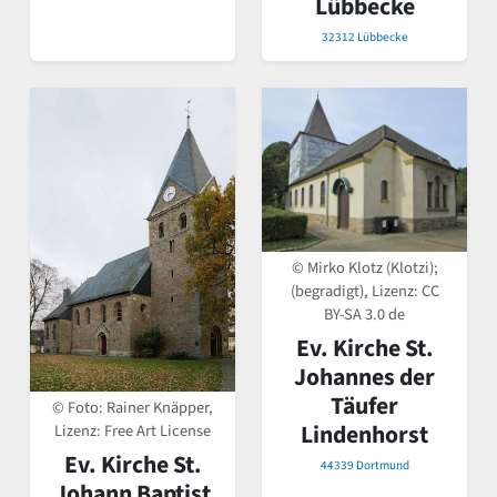
Lübbecke
32312 Lübbecke
© Mirko Klotz (Klotzi);
(begradigt), Lizenz:
CC
BY-SA 3.0 de
Ev. Kirche St.
Johannes der
Täufer
© Foto: Rainer Knäpper,
Lindenhorst
Lizenz: Free Art License
Ev. Kirche St.
44339 Dortmund
Johann Baptist