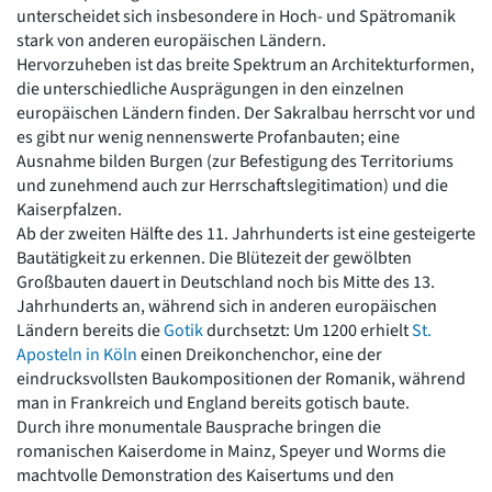
unterscheidet sich insbesondere in Hoch- und Spätromanik
Romanik
stark von anderen europäischen Ländern.
Vorromanik
Hervorzuheben ist das breite Spektrum an Architekturformen,
Römische Antike
die unterschiedliche Ausprägungen in den einzelnen
Über uns
europäischen Ländern finden. Der Sakralbau herrscht vor und
Über baukunst-nrw
es gibt nur wenig nennenswerte Profanbauten; eine
Fachbeirat
Ausnahme bilden Burgen (zur Befestigung des Territoriums
Freunde & Förderer
und zunehmend auch zur Herrschaftslegitimation) und die
Kontakt
Kaiserpfalzen.
Impressum
Ab der zweiten Hälfte des 11. Jahrhunderts ist eine gesteigerte
Datenschutz
Bautätigkeit zu erkennen. Die Blütezeit der gewölbten
Großbauten dauert in Deutschland noch bis Mitte des 13.
Suchbegriff eingeben
Jahrhunderts an, während sich in anderen europäischen
Ländern bereits die
Gotik
durchsetzt: Um 1200 erhielt
St.
Aposteln in Köln
einen Dreikonchenchor, eine der
eindrucksvollsten Baukompositionen der Romanik, während
man in Frankreich und England bereits gotisch baute.
Durch ihre monumentale Bausprache bringen die
romanischen Kaiserdome in Mainz, Speyer und Worms die
machtvolle Demonstration des Kaisertums und den