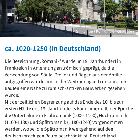
David Chipperfield
Harald Deilmann
Gottfried Böhm
Schneider von Esleben
Peter Behrens
St. Kunibert Köln
© Thomas Robbin
Auszeichnung vorbildlicher Bauten NRW 2020
Big Beautiful Buildings (Großbauten der Nachkriegszeit)
ca. 1020-1250 (in Deutschland)
Epochen
Die Bezeichnung ‚Romanik‘ wurde im 19. Jahrhundert in
Gesamtübersicht...
Frankreich in Anlehnung an ‚römisch‘ geprägt, da die
Gegenwart
Verwendung von Säule, Pfeiler und Bogen aus der Antike
Postmoderne
aufgegriffen wurde und in der Weiträumigkeit romanischer
1950er-70er Jahre
Bauten eine Nähe zu römisch-antiken Bauwerken gesehen
Moderne
wurde.
Reformarchitektur
Mit der zeitlichen Begrenzung auf das Ende des 10. bis zur
Jugendstil
ersten Hälfte des 13. Jahrhunderts kann innerhalb der Epoche
Historismus
die Unterteilung in Frühromanik (1000-1100), Hochromanik
Klassizismus
(1100-1180) und Spätromanik (1180-1240) vorgenommen
Barock
werden, wobei die Spätromanik weitgehend auf den
Renaissance
deutschsprachigen Raum beschränkt ist. Deutschland
Gotik