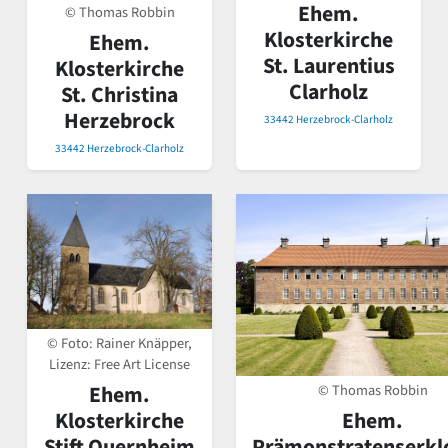
Ehem.
© Thomas Robbin
Klosterkirche
Ehem.
St. Laurentius
Klosterkirche
Clarholz
St. Christina
Herzebrock
33442 Herzebrock-Clarholz
33442 Herzebrock-Clarholz
© Foto: Rainer Knäpper,
Lizenz: Free Art License
Ehem.
© Thomas Robbin
Klosterkirche
Ehem.
Stift Quernheim
Prämonstratenserkl