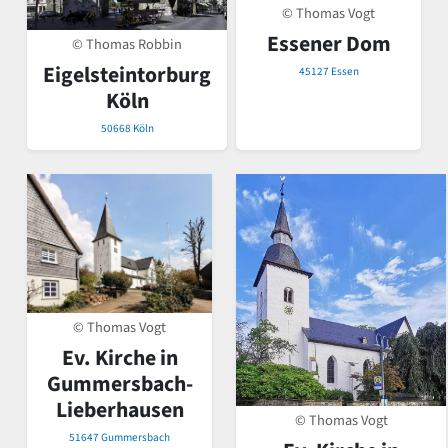
© Thomas Vogt
Essener Dom
© Thomas Robbin
Eigelsteintorburg
45127 Essen
Köln
50668 Köln
© Thomas Vogt
Ev. Kirche in
Gummersbach-
Lieberhausen
© Thomas Vogt
51647 Gummersbach