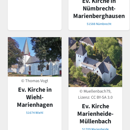
Ev. Kirche in
Nümbrecht-
Marienberghausen
51588 Nümbrecht
© Thomas Vogt
Ev. Kirche in
© Muellenbach79,
Wiehl-
Lizenz:
CC BY-SA 3.0
Marienhagen
Ev. Kirche
Marienheide-
51674 Wiehl
Müllenbach
51709 Marienheide