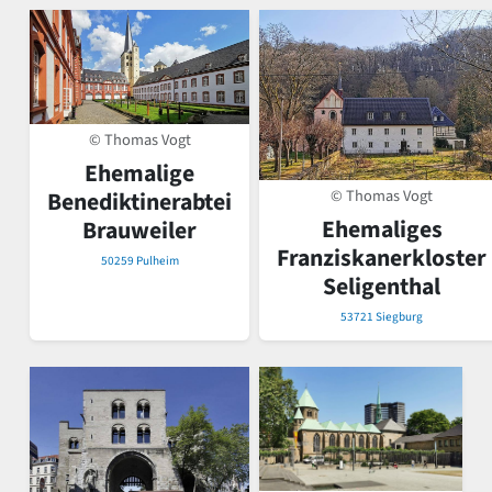
© Thomas Vogt
Ehemalige
© Thomas Vogt
Benediktinerabtei
Ehemaliges
Brauweiler
Franziskanerkloster
50259 Pulheim
Seligenthal
53721 Siegburg