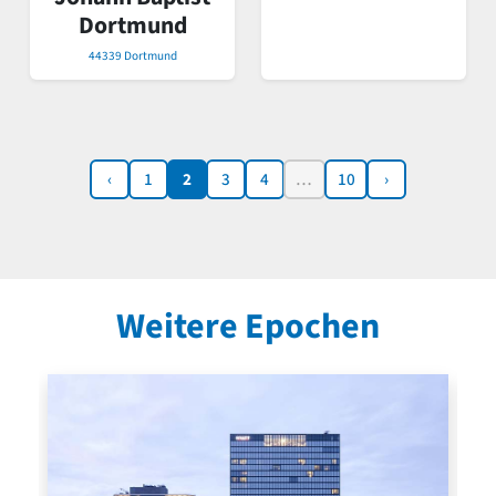
Dortmund
44339 Dortmund
‹
1
2
3
4
…
10
›
Weitere Epochen