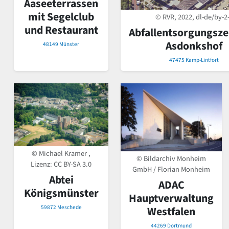
Aaseeterrassen
mit Segelclub
© RVR, 2022, dl-de/by-2
und Restaurant
Abfallentsorgungsz
Asdonkshof
48149 Münster
47475 Kamp-Lintfort
© Michael Kramer ,
© Bildarchiv Monheim
Lizenz:
CC BY-SA 3.0
GmbH / Florian Monheim
Abtei
ADAC
Königsmünster
Hauptverwaltung
59872 Meschede
Westfalen
44269 Dortmund