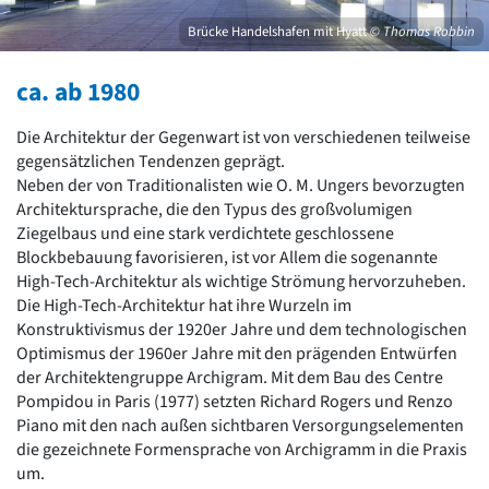
David Chipperfield
Harald Deilmann
Brücke Handelshafen mit Hyatt
© Thomas Robbin
Gottfried Böhm
Schneider von Esleben
ca. ab 1980
Peter Behrens
Auszeichnung vorbildlicher Bauten NRW 2020
Die Architektur der Gegenwart ist von verschiedenen teilweise
Big Beautiful Buildings (Großbauten der Nachkriegszeit)
gegensätzlichen Tendenzen geprägt.
Neben der von Traditionalisten wie O. M. Ungers bevorzugten
Epochen
Architektursprache, die den Typus des großvolumigen
Gesamtübersicht...
Ziegelbaus und eine stark verdichtete geschlossene
Gegenwart
Blockbebauung favorisieren, ist vor Allem die sogenannte
Postmoderne
High-Tech-Architektur als wichtige Strömung hervorzuheben.
1950er-70er Jahre
Die High-Tech-Architektur hat ihre Wurzeln im
Moderne
Konstruktivismus der 1920er Jahre und dem technologischen
Reformarchitektur
Optimismus der 1960er Jahre mit den prägenden Entwürfen
Jugendstil
der Architektengruppe Archigram. Mit dem Bau des Centre
Historismus
Pompidou in Paris (1977) setzten Richard Rogers und Renzo
Klassizismus
Piano mit den nach außen sichtbaren Versorgungselementen
Barock
die gezeichnete Formensprache von Archigramm in die Praxis
Renaissance
um.
Gotik