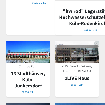
52074 Aachen
"hw rod" Lagerstät
Hochwasserschutze
Köln-Rodenkirc
50996 Köln
© Raimond Spekking,
© Lukas Roth
Lizenz:
CC BY-SA 4.0
13 Stadthäuser,
1LIVE Haus
Köln-
Junkersdorf
50667 Köln
50858 Köln