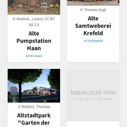
© Thomas Vogt
Alte
© Noebse , Lizenz:
CC BY-
Samtweberei
SA 3.0
Krefeld
Alte
Pumpstation
47798 Krefeld
Haan
42781 Haan
© Robbin, Thomas
Altstadtpark
"Garten der