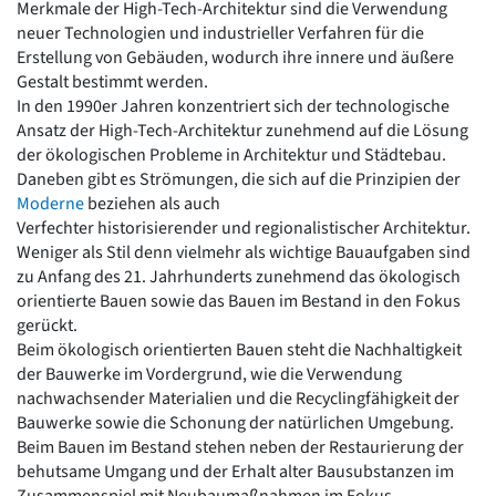
Merkmale der High-Tech-Architektur sind die Verwendung
Romanik
neuer Technologien und industrieller Verfahren für die
Vorromanik
Erstellung von Gebäuden, wodurch ihre innere und äußere
Römische Antike
Gestalt bestimmt werden.
Über uns
In den 1990er Jahren konzentriert sich der technologische
Ansatz der High-Tech-Architektur zunehmend auf die Lösung
Über baukunst-nrw
der ökologischen Probleme in Architektur und Städtebau.
Fachbeirat
Daneben gibt es Strömungen, die sich auf die Prinzipien der
Freunde & Förderer
Moderne
beziehen als auch
Kontakt
Verfechter historisierender und regionalistischer Architektur.
Impressum
Weniger als Stil denn vielmehr als wichtige Bauaufgaben sind
Datenschutz
zu Anfang des 21. Jahrhunderts zunehmend das ökologisch
Suchbegriff eingeben
orientierte Bauen sowie das Bauen im Bestand in den Fokus
gerückt.
Beim ökologisch orientierten Bauen steht die Nachhaltigkeit
der Bauwerke im Vordergrund, wie die Verwendung
nachwachsender Materialien und die Recyclingfähigkeit der
Bauwerke sowie die Schonung der natürlichen Umgebung.
Beim Bauen im Bestand stehen neben der Restaurierung der
behutsame Umgang und der Erhalt alter Bausubstanzen im
Zusammenspiel mit Neubaumaßnahmen im Fokus.