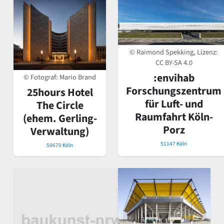
© Raimond Spekking, Lizenz:
CC BY-SA 4.0
:envihab
© Fotograf: Mario Brand
Forschungszentrum
25hours Hotel
für Luft- und
The Circle
Raumfahrt Köln-
(ehem. Gerling-
Porz
Verwaltung)
51147 Köln
50670 Köln