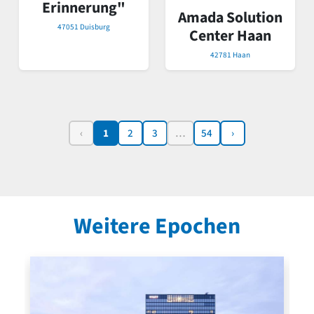
Erinnerung"
Amada Solution
47051 Duisburg
Center Haan
42781 Haan
‹
1
2
3
…
54
›
Weitere Epochen