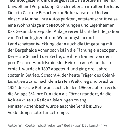
Technologiezentrum untergebracht. Hauptthema hier ist
Umwelt und Verpackung. Gleich nebenan im alten Torhaus
lädt ein Café die Besucher zur Ruhepause ein. Und wo
einst die Kumpel ihre Autos parkten, entsteht schrittweise
eine Wohnanlage mit Mietwohnungen und Eigenheimen.
Das Gesamtkonzept der Anlage verwirklicht die Integration
von Technologiezentrum, Wohnungsbau und
Landschaftsentwicklung, denn auch die Umgebung mit
der Bergehalde Achenbach ist in die Planung einbezogen.
Der erste Schacht der Zeche, die ihren Namen von dem
preußischen Handelsminister Heinrich von Achenbach
erhielt, wurde ab 1897 abgeteuft und ging drei Jahre
später in Betrieb. Schacht 4, der heute Träger des Colani-
Eis ist, entstand nach dem Ersten Weltkrieg und brachte
1924 die erste Kohle ans Licht. In den 1960er Jahren verlor
die Anlage 3/4 ihre Funktion als Förderstandort, da die
Kohlenkrise zu Rationalisierungen zwang.
Minister Achenbach wurde anschließend bis 1990
Ausbildungsstätte für Lehrlinge.
Autor*in: Route Industriekultur/ Redaktion baukunst- nrw