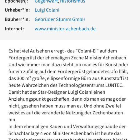
Epoche(n):
Gegenwart
,
Historismus
Romanik
Urheber*in:
Luigi Colani
Vorromanik
Römische Antike
Bauherr*in:
Gebrüder Stumm GmbH
Über uns
Internet:
www.minister-achenbach.de
Über baukunst-nrw
Fachbeirat
Es hat viel Aufsehen erregt - das "Colani-Ei" auf dem
Freunde & Förderer
Fördergerüst der ehemaligen Zeche Minister Achenbach.
Kontakt
Und wie immer man dazu steht, ob man es für Kunst oder
Impressum
für ein zufällig auf dem Fördergerüst gelandetes Ufo hält,
Datenschutz
das 300 m² große, ellipsenförmige Büro aus Kunststoff ist
Suchbegriff eingeben
heute Wahrzeichen des Technologiezentrums LÜNTEC.
Damit hat der Star-Designer Luigi Colani einen
Anziehungspunkt geschaffen, denn ob man es mag oder
nicht, gesehen haben muss man es. Und ohne Zweifel
weist es auf die veränderte Nutzung der Zechenbauten
hin.
In dem ehemaligen Kauen und Verwaltungsgebäude der
Schachtanlage 4 von Minister Achenbach ist heute das