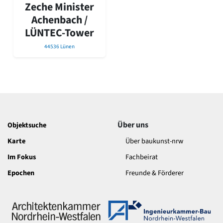
David Chipperfield
Zeche Minister
Harald Deilmann
Achenbach /
Gottfried Böhm
LÜNTEC-Tower
Schneider von Esleben
Peter Behrens
44536 Lünen
Auszeichnung vorbildlicher Bauten NRW 2020
Big Beautiful Buildings (Großbauten der Nachkriegszeit)
Epochen
Gesamtübersicht...
Gegenwart
Postmoderne
Über uns
Objektsuche
1950er-70er Jahre
Karte
Über baukunst-nrw
Moderne
Reformarchitektur
Im Fokus
Fachbeirat
Jugendstil
Epochen
Freunde & Förderer
Historismus
Klassizismus
Barock
Renaissance
Gotik