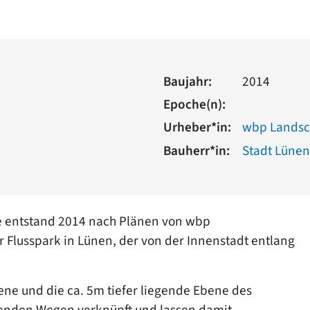
Baujahr:
2014
Epoche(n):
Urheber*in:
wbp Landsc
Bauherr*in:
Stadt Lünen
pe entstand 2014 nach Plänen von wbp
er Flusspark in Lünen, der von der Innenstadt entlang
ene und die ca. 5m tiefer liegende Ebene des
fenden Wegen verknüpft und lassen damit