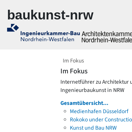
Zur Navigation springen
Zum Inhalt springen
baukunst-nrw
Im Fokus
Im Fokus
Internetführer zu Architektur
Ingenieurbaukunst in NRW
Gesamtübersicht...
Medienhafen Düsseldorf
Rokoko under Constructi
Kunst und Bau NRW