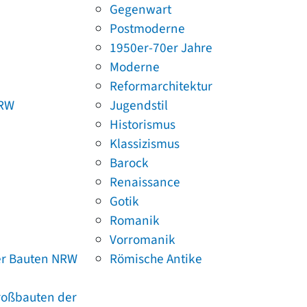
Gegenwart
Postmoderne
1950er-70er Jahre
Moderne
Reformarchitektur
NRW
Jugendstil
Historismus
Klassizismus
Barock
Renaissance
Gotik
Romanik
Vorromanik
er Bauten NRW
Römische Antike
Großbauten der