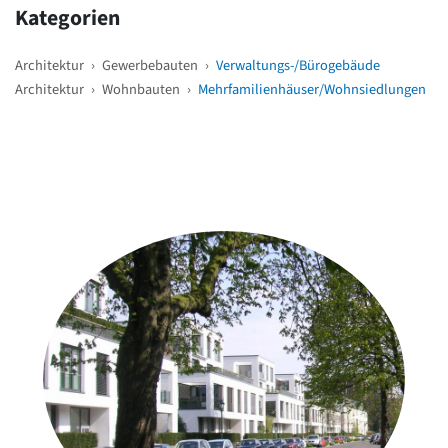
Kategorien
Architektur
›
Gewerbebauten
›
Verwaltungs-/Bürogebäude
Architektur
›
Wohnbauten
›
Mehrfamilienhäuser/Wohnsiedlungen
Weitere Objekte
in der Nähe