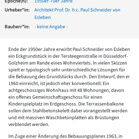
Epoche(n):
1950er-70er Jahre
Romanik
Urheber*in:
Architekt Prof. Dr. h.c. Paul Schneider von
Vorromanik
Esleben
Römische Antike
Bauherr*in:
- keine Angabe -
Über uns
Über baukunst-nrw
Fachbeirat
Ende der 1950er Jahre erwirbt Paul Schneider von Esleben
Freunde & Förderer
ein Eckgrundstück in der Tersteegenstraße in Düsseldorf-
Kontakt
Golzheim am Rande eines Wohnviertels. In vielen Skizzen
Impressum
spielt er typologisch sehr unterschiedliche Lösungen für
Datenschutz
die Bebauung des Grundstücks durch. Den Entwurf, den er
Suchbegriff eingeben
1960 einreicht, ist jedoch eher konventionell: Ein
achtgeschossiges Wohnhaus mit 48 Wohnungen, davon
ein offenes Gemeinschaftsgeschoss für einen
Kinderspielplatz im Erdgeschoss. Die Terrassenbalkone
sollen dem Stahlbetonskelett dabei vorangestellt werden
und mit massiven Waschbetonplatten als Brüstungen
verblendet werden.
Im Zuge einer Änderung des Bebauungsplanes 1963, in