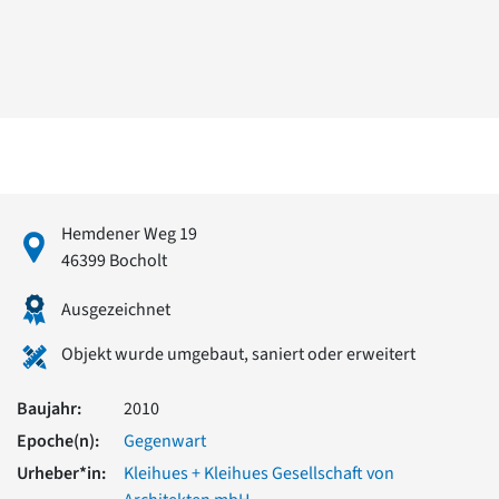
David Chipperfield
Harald Deilmann
Gottfried Böhm
Schneider von Esleben
Peter Behrens
Auszeichnung vorbildlicher Bauten NRW 2020
Big Beautiful Buildings (Großbauten der Nachkriegszeit)
Epochen
Gesamtübersicht...
Hemdener Weg 19
Gegenwart
46399 Bocholt
Postmoderne
1950er-70er Jahre
Ausgezeichnet
Moderne
Reformarchitektur
Objekt wurde umgebaut, saniert oder erweitert
Jugendstil
Historismus
Baujahr:
2010
Klassizismus
Epoche(n):
Gegenwart
Barock
Renaissance
Urheber*in:
Kleihues + Kleihues Gesellschaft von
Gotik