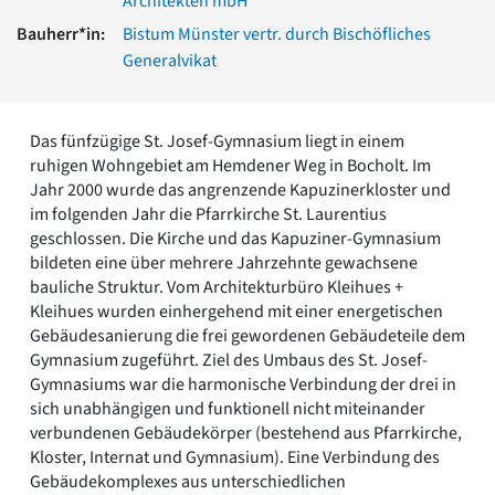
Architekten mbH
Romanik
Bauherr*in:
Bistum Münster vertr. durch Bischöfliches
Vorromanik
Generalvikat
Römische Antike
Über uns
Über baukunst-nrw
Das fünfzügige St. Josef-Gymnasium liegt in einem
Fachbeirat
ruhigen Wohngebiet am Hemdener Weg in Bocholt. Im
Freunde & Förderer
Jahr 2000 wurde das angrenzende Kapuzinerkloster und
Kontakt
im folgenden Jahr die Pfarrkirche St. Laurentius
Impressum
geschlossen. Die Kirche und das Kapuziner-Gymnasium
Datenschutz
bildeten eine über mehrere Jahrzehnte gewachsene
bauliche Struktur. Vom Architekturbüro Kleihues +
Suchbegriff eingeben
Kleihues wurden einhergehend mit einer energetischen
Gebäudesanierung die frei gewordenen Gebäudeteile dem
Gymnasium zugeführt. Ziel des Umbaus des St. Josef-
Gymnasiums war die harmonische Verbindung der drei in
sich unabhängigen und funktionell nicht miteinander
verbundenen Gebäudekörper (bestehend aus Pfarrkirche,
Kloster, Internat und Gymnasium). Eine Verbindung des
Gebäudekomplexes aus unterschiedlichen