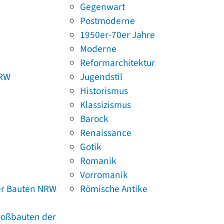
Gegenwart
Postmoderne
1950er-70er Jahre
Moderne
Reformarchitektur
NRW
Jugendstil
Historismus
Klassizismus
Barock
Renaissance
Gotik
Romanik
Vorromanik
er Bauten NRW
Römische Antike
Großbauten der