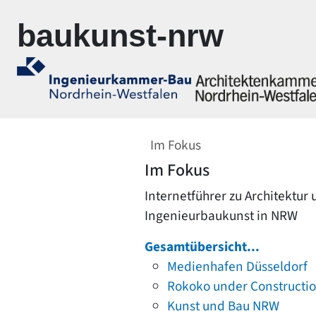
Zur Navigation springen
Zum Inhalt springen
baukunst-nrw
Im Fokus
Im Fokus
Internetführer zu Architektur
Ingenieurbaukunst in NRW
Gesamtübersicht...
Medienhafen Düsseldorf
Rokoko under Constructi
Kunst und Bau NRW