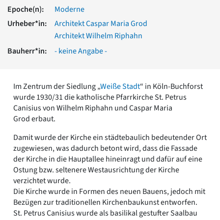
Romanik
Epoche(n):
Moderne
Vorromanik
Urheber*in:
Architekt Caspar Maria Grod
Römische Antike
Architekt Wilhelm Riphahn
Über uns
Bauherr*in:
- keine Angabe -
Über baukunst-nrw
Fachbeirat
Freunde & Förderer
Im Zentrum der Siedlung „
Weiße Stadt
“ in Köln-Buchforst
Kontakt
wurde 1930/31 die katholische Pfarrkirche St. Petrus
Impressum
Canisius von Wilhelm Riphahn und Caspar Maria
Datenschutz
Grod erbaut.
Suchbegriff eingeben
Damit wurde der Kirche ein städtebaulich bedeutender Ort
zugewiesen, was dadurch betont wird, dass die Fassade
der Kirche in die Hauptallee hineinragt und dafür auf eine
Ostung bzw. seltenere Westausrichtung der Kirche
verzichtet wurde.
Die Kirche wurde in Formen des neuen Bauens, jedoch mit
Bezügen zur traditionellen Kirchenbaukunst entworfen.
St. Petrus Canisius wurde als basilikal gestufter Saalbau