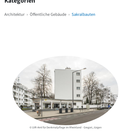
Kategorien
Architektur
›
Öffentliche Gebäude
›
Sakralbauten
Weitere Objekte
in der Nähe
Au
© LVR-Amt für Denkmalpflege im Rheinland - Gregori, Jürgen