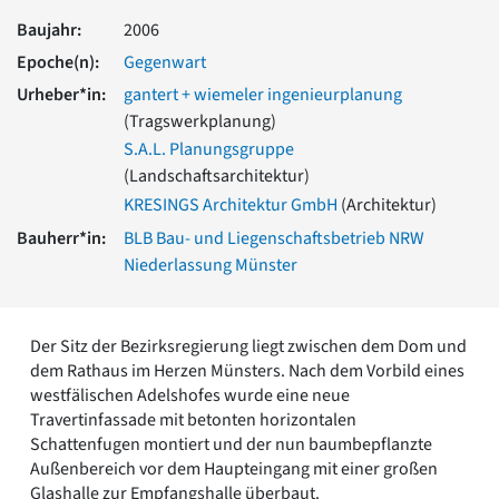
Romanik
Baujahr:
2006
Vorromanik
Epoche(n):
Gegenwart
Römische Antike
Urheber*in:
gantert + wiemeler ingenieurplanung
Über uns
(Tragswerkplanung)
Über baukunst-nrw
S.A.L. Planungsgruppe
Fachbeirat
(Landschaftsarchitektur)
Freunde & Förderer
KRESINGS Architektur GmbH
(Architektur)
Kontakt
Impressum
Bauherr*in:
BLB Bau- und Liegenschaftsbetrieb NRW
Datenschutz
Niederlassung Münster
Suchbegriff eingeben
Der Sitz der Bezirksregierung liegt zwischen dem Dom und
dem Rathaus im Herzen Münsters. Nach dem Vorbild eines
westfälischen Adelshofes wurde eine neue
Travertinfassade mit betonten horizontalen
Schattenfugen montiert und der nun baumbepflanzte
Außenbereich vor dem Haupteingang mit einer großen
Glashalle zur Empfangshalle überbaut.