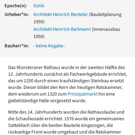
Romanik
Epoche(n):
Gotik
Vorromanik
Urheber*in:
Architekt Heinrich Benteler
(Bauleitplanung
Römische Antike
1950)
Über uns
Architekt Heinrich Bartmann
(Innenausbau
Über baukunst-nrw
1950)
Fachbeirat
Bauherr*in:
- keine Angabe -
Freunde & Förderer
Kontakt
Impressum
Das Münsteraner Rathaus wurde in der zweiten Hälfte des
Datenschutz
12. Jahrhunderts zunächst als Fachwerkgebäude errichtet,
Suchbegriff eingeben
das um 1200 durch einen traufständigen Steinbau ersetzt
wurde. Dieser bildet den Kern der heutigen Ratskammer,
dem wiederum um 1320 zum
Prinzipalmarkt
hin eine
giebelständige Halle vorgesetzt wurde.
Mitte des 14. Jahrhunderts wurden die Rathauslaube und
die Schaufassade errichtet. 1576 wurde ein gemeinsames
Satteldach über die beiden Bauteile eingezogen, die
rückseitige Front wurde umgebaut und die Ratskammer