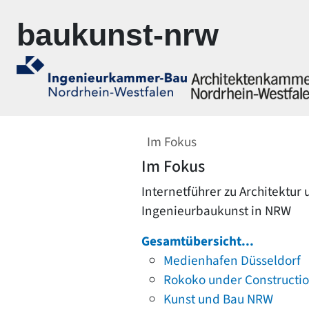
Zur Navigation springen
Zum Inhalt springen
baukunst-nrw
Im Fokus
Im Fokus
Internetführer zu Architektur
Ingenieurbaukunst in NRW
Gesamtübersicht...
Medienhafen Düsseldorf
Rokoko under Constructi
Kunst und Bau NRW