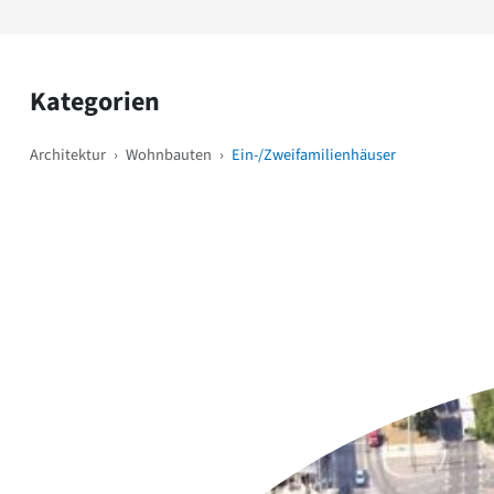
Kategorien
Architektur
›
Wohnbauten
›
Ein-/Zweifamilienhäuser
Weitere Objekte
i