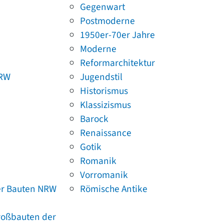
Gegenwart
Postmoderne
1950er-70er Jahre
Moderne
Reformarchitektur
NRW
Jugendstil
Historismus
Klassizismus
Barock
Renaissance
Gotik
Romanik
Vorromanik
er Bauten NRW
Römische Antike
Großbauten der