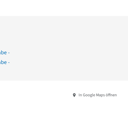
abe -
abe -
In Google Maps öffnen