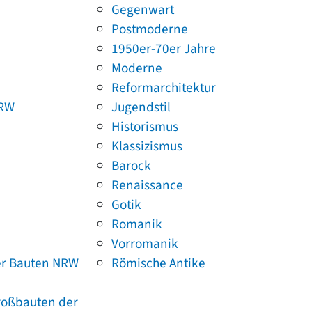
Gegenwart
Postmoderne
1950er-70er Jahre
Moderne
Reformarchitektur
NRW
Jugendstil
Historismus
Klassizismus
Barock
Renaissance
Gotik
Romanik
Vorromanik
er Bauten NRW
Römische Antike
Großbauten der