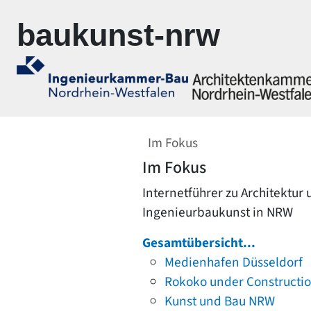
Zur Navigation springen
Zum Inhalt springen
baukunst-nrw
Im Fokus
Im Fokus
Internetführer zu Architektur
Ingenieurbaukunst in NRW
Gesamtübersicht...
Medienhafen Düsseldorf
Rokoko under Constructi
Kunst und Bau NRW