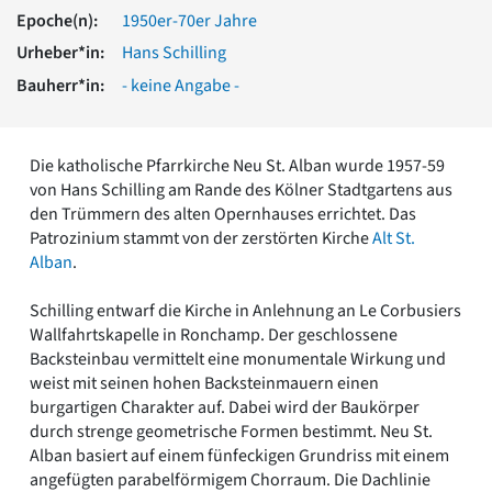
Romanik
Epoche(n):
1950er-70er Jahre
Vorromanik
Urheber*in:
Hans Schilling
Römische Antike
Bauherr*in:
- keine Angabe -
Über uns
Über baukunst-nrw
Fachbeirat
Die katholische Pfarrkirche Neu St. Alban wurde 1957-59
Freunde & Förderer
von Hans Schilling am Rande des Kölner Stadtgartens aus
Kontakt
den Trümmern des alten Opernhauses errichtet. Das
Impressum
Patrozinium stammt von der zerstörten Kirche
Alt St.
Datenschutz
Alban
.
Suchbegriff eingeben
Schilling entwarf die Kirche in Anlehnung an Le Corbusiers
Wallfahrtskapelle in Ronchamp. Der geschlossene
Backsteinbau vermittelt eine monumentale Wirkung und
weist mit seinen hohen Backsteinmauern einen
burgartigen Charakter auf. Dabei wird der Baukörper
durch strenge geometrische Formen bestimmt. Neu St.
Alban basiert auf einem fünfeckigen Grundriss mit einem
angefügten parabelförmigem Chorraum. Die Dachlinie