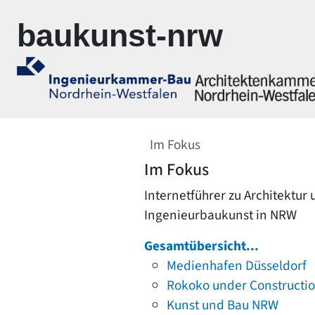
Zur Navigation springen
Zum Inhalt springen
baukunst-nrw
Im Fokus
Im Fokus
Internetführer zu Architektur
Ingenieurbaukunst in NRW
Gesamtübersicht...
Medienhafen Düsseldorf
Rokoko under Constructi
Kunst und Bau NRW