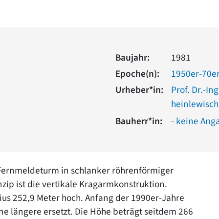
Baujahr:
1981
Epoche(n):
1950er-70er
Urheber*in:
Prof. Dr.-In
heinlewisch
Bauherr*in:
- keine Ang
er Fernmeldeturm in schlanker röhrenförmiger
ip ist die vertikale Kragarmkonstruktion.
nius 252,9 Meter hoch. Anfang der 1990er-Jahre
e längere ersetzt. Die Höhe beträgt seitdem 266