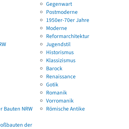
Gegenwart
Postmoderne
1950er-70er Jahre
Moderne
Reformarchitektur
NRW
Jugendstil
Historismus
Klassizismus
Barock
Renaissance
Gotik
Romanik
Vorromanik
er Bauten NRW
Römische Antike
Großbauten der